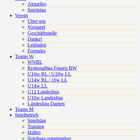
Aktuelles
Spielplan
Verein
Über uns
Vorstand
Geschäftsstelle
Danke!
Leitfaden
Formales
Teams W
WNBL
Regionalliga Frauen BW
U16w RL / U18w LL
U14w RL / 16w LL
U14w LL
U12 Landesliga
U10w Landesliga
Landesliga Damen
Teams M
Spielbetrieb
Spielplan
Training
Hallen
Spieltags-organisation