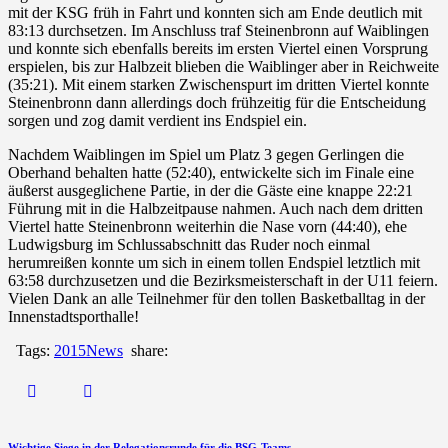
mit der KSG früh in Fahrt und konnten sich am Ende deutlich mit
83:13 durchsetzen. Im Anschluss traf Steinenbronn auf Waiblingen
und konnte sich ebenfalls bereits im ersten Viertel einen Vorsprung
erspielen, bis zur Halbzeit blieben die Waiblinger aber in Reichweite
(35:21). Mit einem starken Zwischenspurt im dritten Viertel konnte
Steinenbronn dann allerdings doch frühzeitig für die Entscheidung
sorgen und zog damit verdient ins Endspiel ein.
Nachdem Waiblingen im Spiel um Platz 3 gegen Gerlingen die
Oberhand behalten hatte (52:40), entwickelte sich im Finale eine
äußerst ausgeglichene Partie, in der die Gäste eine knappe 22:21
Führung mit in die Halbzeitpause nahmen. Auch nach dem dritten
Viertel hatte Steinenbronn weiterhin die Nase vorn (44:40), ehe
Ludwigsburg im Schlussabschnitt das Ruder noch einmal
herumreißen konnte um sich in einem tollen Endspiel letztlich mit
63:58 durchzusetzen und die Bezirksmeisterschaft in der U11 feiern.
Vielen Dank an alle Teilnehmer für den tollen Basketballtag in der
Innenstadtsporthalle!
Tags:
2015
News
share:
Wichtige Siege in der Relegationsrunde für die BSG-Teams