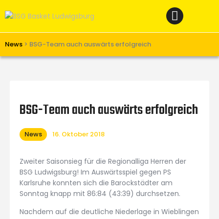
Home
News
Verein
News
>
BSG-Team auch auswärts erfolgreich
Teams W
Teams M
Spielbetrieb
BSG-Team auch auswärts erfolgreich
Unterstützen
News
16. Oktober 2018
Links
Zweiter Saisonsieg für die Regionalliga Herren der
BSG Ludwigsburg! Im Auswärtsspiel gegen PS
Karlsruhe konnten sich die Barockstädter am
Sonntag knapp mit 86:84 (43:39) durchsetzen.
Nachdem auf die deutliche Niederlage in Wieblingen