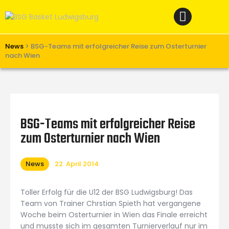
Home
News
Verein
News
>
BSG-Teams mit erfolgreicher Reise zum Osterturnier
nach Wien
Teams W
Teams M
Spielbetrieb
BSG-Teams mit erfolgreicher Reise
Unterstützen
zum Osterturnier nach Wien
Links
News
22. April 2014
Toller Erfolg für die U12 der BSG Ludwigsburg! Das
Team von Trainer Chrstian Spieth hat vergangene
Woche beim Osterturnier in Wien das Finale erreicht
und musste sich im gesamten Turnierverlauf nur im