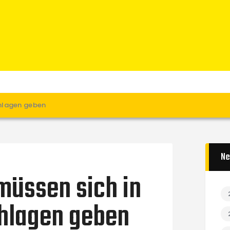
Home
News
Verein
Teams W
Teams M
Spielbetrieb
hlagen geben
Unterstützen
Links
Ne
üssen sich in
hlagen geben