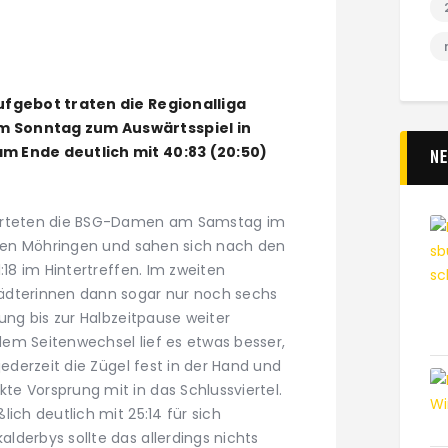
Aufgebot traten die Regionalliga
m Sonntag zum Auswärtsspiel in
m Ende deutlich mit 40:83 (20:50)
N
tarteten die BSG-Damen am Samstag im
gegen Möhringen und sahen sich nach den
:18 im Hintertreffen. Im zweiten
ädterinnen dann sogar nur noch sechs
rung bis zur Halbzeitpause weiter
em Seitenwechsel lief es etwas besser,
jederzeit die Zügel fest in der Hand und
e Vorsprung mit in das Schlussviertel.
ich deutlich mit 25:14 für sich
derbys sollte das allerdings nichts