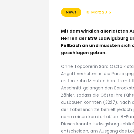
News
10. März 2015
Mit dem wirklich allerletzten 
Herren der BSG Ludwigsburg a
Fellbach an und mussten sich a
geschlagen geben.
Ohne Topcorerin Sara Oszfolk s
Angriff verhalten in die Partie 
ersten zehn Minuten bereits mit 11
Abschnitt gelangen den Barockst
Zähler, sodass die Gäste ihre Füh
ausbauen konnten (32:17). Nach d
der Tabellendritte behielt jedoch 
nahm einen komfortablen 18-Punkt
Dieses konnte Ludwigsburg schließl
entscheiden, am Ausgang des Lokal