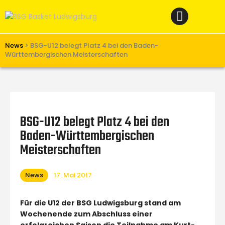
Home
News
Verein
News
>
BSG-U12 belegt Platz 4 bei den Baden-
Württembergischen Meisterschaften
Teams W
Teams M
Spielbetrieb
BSG-U12 belegt Platz 4 bei den
Unterstützen
Baden-Württembergischen
Links
Meisterschaften
News
17. Mai 2017
Für die U12 der BSG Ludwigsburg stand am
Wochenende zum Abschluss einer
erfolgreichen Saison die Teilnahme am Kurt-