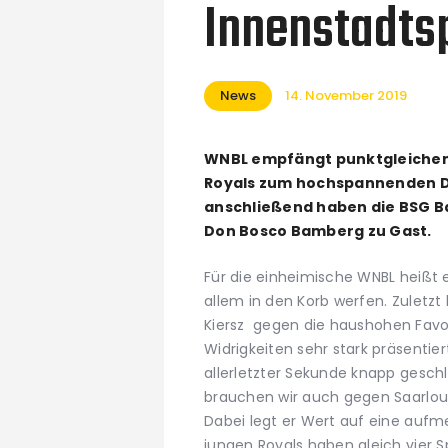
Innenstadts
News
14. November 2019
WNBL empfängt punktgleichen
Royals zum hochspannenden Due
anschließend haben die BSG Ba
Don Bosco Bamberg zu Gast.
Für die einheimische WNBL heißt 
allem in den Korb werfen. Zuletzt
Kiersz gegen die haushohen Favori
Widrigkeiten sehr stark präsentie
allerletzter Sekunde knapp gesch
brauchen wir auch gegen Saarloui
Dabei legt er Wert auf eine auf
jungen Royals haben gleich vier Sp