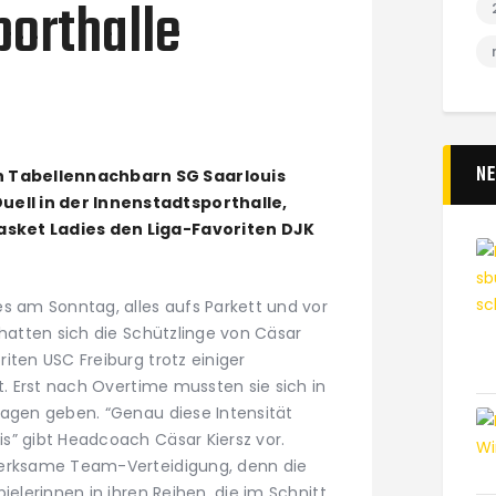
porthalle
N
 Tabellennachbarn SG Saarlouis
ll in der Innenstadtsporthalle,
sket Ladies den Liga-Favoriten DJK
es am Sonntag, alles aufs Parkett und vor
 hatten sich die Schützlinge von Cäsar
ten USC Freiburg trotz einiger
rt. Erst nach Overtime mussten sie sich in
lagen geben. “Genau diese Intensität
s” gibt Headcoach Cäsar Kiersz vor.
merksame Team-Verteidigung, denn die
ielerinnen in ihren Reihen, die im Schnitt