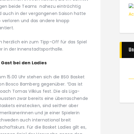
iegen beide Teams nahezu einträchtig
nd auch in der vergangenen Saison hatte
p verloren und das andere knapp
ntiert.
n herzlich ein zum Tipp-Off für das Spiel
Un
r in der Innenstadtsporthalle.
Gast bei den Ladies
um 15.00 Uhr stehen sich die BSG Basket
Don Bosco Bamberg gegenüber. “Das ist
oach Tomas Vilkius fest. Die als Liga-
mussten zwar bereits eine überraschende
askets einstecken, sind seither aber
merikanerinnen und je einer Spielerin
chweden auch international breit
chaftskurs. Für die Basket Ladies gilt es,