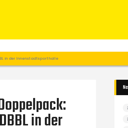
Home
News
Verein
Teams W
Teams M
Spielbetrieb
L in der Innenstadtsporthalle
Unterstützen
Links
Ne
Doppelpack:
DBBL in der