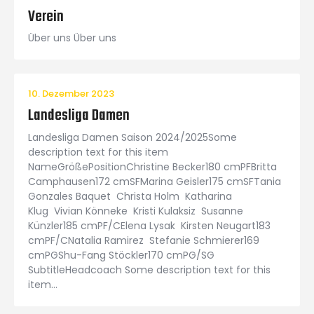
Verein
Über uns Über uns
10. Dezember 2023
Landesliga Damen
Landesliga Damen Saison 2024/2025Some
description text for this item
NameGrößePositionChristine Becker180 cmPFBritta
Camphausen172 cmSFMarina Geisler175 cmSFTania
Gonzales Baquet Christa Holm Katharina
Klug Vivian Könneke Kristi Kulaksiz Susanne
Künzler185 cmPF/CElena Lysak Kirsten Neugart183
cmPF/CNatalia Ramirez Stefanie Schmierer169
cmPGShu-Fang Stöckler170 cmPG/SG
SubtitleHeadcoach Some description text for this
item…