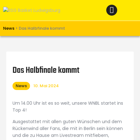
Home
News
Verein
News
>
Das Halbfinale kommt
Teams W
Teams M
Spielbetrieb
Das Halbfinale kommt
Unterstützen
News
10. Mai 2024
Links
Um 14.00 Uhr ist es so weit, unsere WNBL startet ins
Top 4!
Ausgestattet mit allen guten Wünschen und dem
Rückenwind aller Fans, die mit in Berlin sein können
und die zu Hause am Livestream mitfiebern,