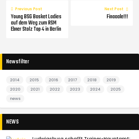
Previous Post
Next Post
Young BSG Basket Ladies
Finaaale!!!
auf dem Weg zum RSM
Ebner Stolz Top 4 in Berlin
Newsfilter
2014
2015
2016
2017
2018
2019
2020
2021
2022
2023
2024
2025
news
NEWS
Ludwigsburg schafft Trainer-Hauptamt: