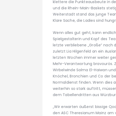
klettere die Punkteausbeute in 
und die Rhein-Main-Baskets stet
Weiterstadt stand das junge Tea
Klare Sache, die Ladies sind hungr
Wenn alles gut geht, kann endlich 
Spielgestalterin und Kopf des Tea
letzte verbliebene „Große“ nach 
zuletzt Lia Hilgenfeld an ein Ausl
letzten Wochen immer weiter gest
Mehr-Verantwortung bravourös. Z
Wirbelwinde Salma El-Haiwan und 
Knöchel, Bronchien und Co der be
Normaldienst finden. Wenn dies all
weiterhin so stark auftritt, müsse
dem Tabellendritten aus Würzbur
„Wir erwarten äußerst bissige Qoo
den ASC Theresianum Mainz am 