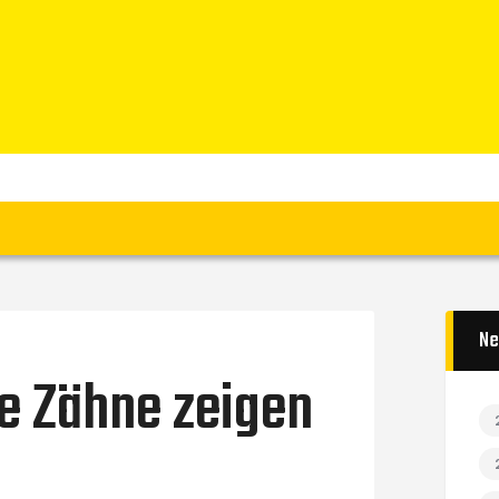
Home
News
Verein
Teams W
Teams M
Spielbetrieb
Unterstützen
Links
Ne
e Zähne zeigen