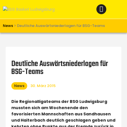
Home
News
Verein
News
>
Deutliche Auswärtsniederlagen für BSG-Teams
Teams W
Teams M
Spielbetrieb
Deutliche Auswärtsniederlagen für
Unterstützen
BSG-Teams
Links
News
30. März 2015
Die Regionalligateams der BSG Ludwigsburg
mussten sich am Wochenende den
favorisierten Mannschaften aus Sandhausen
und Haiterbach deutlich geschlagen geben und
kehrten ohne Punkte aus der Fremde zurück in