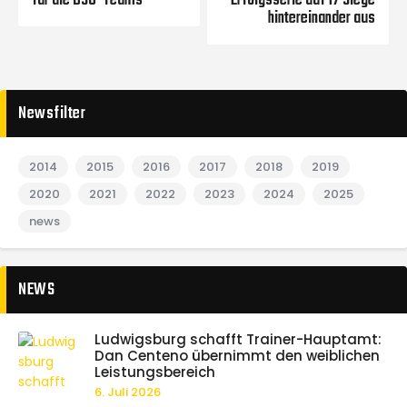
für die BSG-Teams
Erfolgsserie auf 17 Siege
hintereinander aus
Newsfilter
2014
2015
2016
2017
2018
2019
2020
2021
2022
2023
2024
2025
news
NEWS
Ludwigsburg schafft Trainer-Hauptamt:
Dan Centeno übernimmt den weiblichen
Leistungsbereich
6. Juli 2026