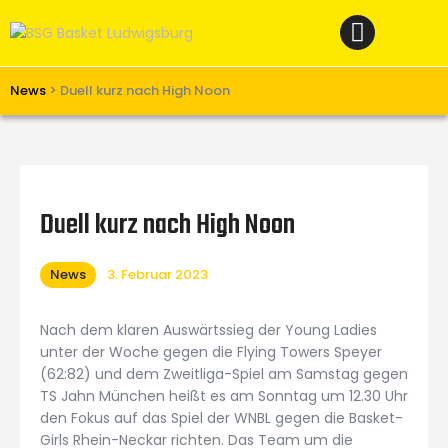
Home
News
Verein
News
>
Duell kurz nach High Noon
Teams W
Teams M
Spielbetrieb
Duell kurz nach High Noon
Unterstützen
News
3. Februar 2023
Links
Nach dem klaren Auswärtssieg der Young Ladies
unter der Woche gegen die Flying Towers Speyer
(62:82) und dem Zweitliga-Spiel am Samstag gegen
TS Jahn München heißt es am Sonntag um 12.30 Uhr
den Fokus auf das Spiel der WNBL gegen die Basket-
Girls Rhein-Neckar richten. Das Team um die