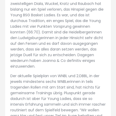
zweistelligen Diala, Wuckel, Kratz und Raubach hat
bislang nur ein Spiel verloren, das Hinspiel gegen die
Young BSG Basket Ladies. Es war, und das ist
durchaus Tradition, ein enges Spiel, das die Young
Ladies mit vier Punkten Vorsprung gewinnen
konnten (66:70). Damit sind die Heidelbergerinnen
den Ludwigsburgerinnen in jeder Hinsicht sehr dicht
auf den Fersen und es darf davon ausgegangen
werden, dass sie alles daran setzen werden, das
jetzige Duell für sich zu entscheiden. Dagegen
wiederum haben Joanna & Co definitiv einiges
einzuwenden.
Der aktuelle Spielplan von WNBL und 2.DBBL, in der
jeweils mindestens sechs WNBLerinnen in teils
tragenden Rollen mit am Start sind, hat nichts für
gemeinsame Trainings übrig. Pluspunkt gerade
dadurch ist aber für Young Ladies, dass sie so
intensiv Erfahrung sammeln und sich immer rascher
routiniert auf dem Spielfeld bewegen. ”Wir wollen
ganz klar und fest unser Ziel im Auge behalten und