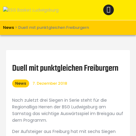
Home
News
Verein
News
>
Duell mit punktgleichen Freiburgern
Teams W
Teams M
Spielbetrieb
Duell mit punktgleichen Freiburgern
Unterstützen
News
7. Dezember 2018
Links
Nach zuletzt drei Siegen in Serie steht für die
Regionalliga Herren der BSG Ludwigsburg am
Samstag das wichtige Auswärtsspiel im Breisgau auf
dem Programm.
Der Aufsteiger aus Freiburg hat mit sechs Siegen