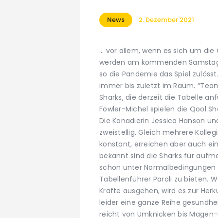
News
2. Dezember 2021
… vor allem, wenn es sich um die
werden am kommenden Samstag i
so die Pandemie das Spiel zulässt. 
immer bis zuletzt im Raum. “Team”
Sharks, die derzeit die Tabelle an
Fowler-Michel spielen die Qool S
Die Kanadierin Jessica Hanson und
zweistellig. Gleich mehrere Kolle
konstant, erreichen aber auch ei
bekannt sind die Sharks für aufme
schon unter Normalbedingungen 
Tabellenführer Paroli zu bieten. 
Kräfte ausgehen, wird es zur He
leider eine ganze Reihe gesundhe
reicht von Umknicken bis Magen-D