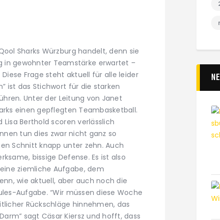
 Qool Sharks Würzburg handelt, denn sie
n gewohnter Teamstärke erwartet –
Diese Frage steht aktuell für alle leider
N
 ist das Stichwort für die starken
führen. Unter der Leitung von Janet
harks einen gepflegten Teambasketball.
 Lisa Berthold scoren verlässlich
ginnen tun dies zwar nicht ganz so
nen Schnitt knapp unter zehn. Auch
rksame, bissige Defense. Es ist also
eine ziemliche Aufgabe, dem
Wenn, wie aktuell, aber auch noch die
rkules-Aufgabe. “Wir müssen diese Woche
itlicher Rückschläge hinnehmen, das
arm” sagt Cäsar Kiersz und hofft, dass