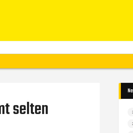
Home
News
Verein
Teams W
Teams M
Spielbetrieb
Unterstützen
Links
Ne
mt selten