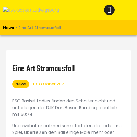
Home
News
Verein
News
>
Eine Art Stromausfall
Teams W
Teams M
Spielbetrieb
Eine Art Stromausfall
Unterstützen
News
10. Oktober 2021
Links
BSG Basket Ladies finden den Schalter nicht und
unterliegen der DJK Don Bosco Bamberg deutlich
mit 50:74.
Ungewohnt unaufmerksam starteten die Ladies ins
Spiel, überließen den Ball einige Male mehr oder