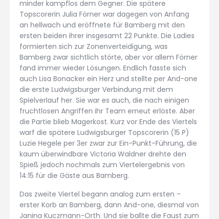
minder kampflos dem Gegner. Die spätere
Topscorerin Julia Förner war dagegen von Anfang
an hellwach und eröffnete für Bamberg mit den
ersten beiden ihrer insgesamt 22 Punkte. Die Ladies
formierten sich zur Zonenverteidigung, was
Bamberg zwar sichtlich störte, aber vor allem Förner
fand immer wieder Lösungen. Endlich fasste sich
auch Lisa Bonacker ein Herz und stellte per And-one
die erste Ludwigsburger Verbindung mit dem
Spielverlauf her. Sie war es auch, die nach einigen
fruchtlosen Angriffen ihr Team erneut erlöste. Aber
die Partie blieb Magerkost. Kurz vor Ende des Viertels
warf die spätere Ludwigsburger Topscorerin (15 P)
Luzie Hegele per 3er zwar zur Ein-Punkt-Führung, die
kaum überwindbare Victoria Waldner drehte den
Spieß jedoch nochmals zum Viertelergebnis von
14:15 für die Gäste aus Bamberg.
Das zweite Viertel begann analog zum ersten –
erster Korb an Bamberg, dann And-one, diesmal von
Janina Kuczmann-Orth. Und sie ballte die Faust zum