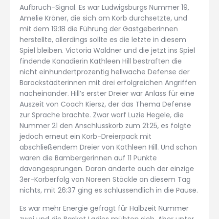
Aufbruch-Signal. Es war Ludwigsburgs Nummer 19,
Amelie Kröner, die sich am Korb durchsetzte, und
mit dem 19:18 die Führung der Gastgeberinnen
herstellte, allerdings sollte es die letzte in diesem
Spiel bleiben. Victoria Waldner und die jetzt ins Spiel
findende Kanadierin Kathleen Hill bestraften die
nicht einhundertprozentig hellwache Defense der
Barockstädterinnen mit drei erfolgreichen Angriffen
nacheinander. Hill’s erster Dreier war Anlass für eine
Auszeit von Coach Kiersz, der das Thema Defense
zur Sprache brachte. Zwar warf Luzie Hegele, die
Nummer 21 den Anschlusskorb zum 21:25, es folgte
jedoch erneut ein Korb-Dreierpack mit
abschließendem Dreier von Kathleen Hill. Und schon
waren die Bambergerinnen auf 11 Punkte
davongesprungen. Daran änderte auch der einzige
3er-Korberfolg von Noreen Stöckle an diesem Tag
nichts, mit 26:37 ging es schlussendlich in die Pause.
Es war mehr Energie gefragt für Halbzeit Nummer
zwei und die Basket Ladies mühten sich. Aber unter