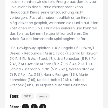
„Leider konnten wir die tolle Energie aus dem letzten
Spiel nicht in diese Partie mitnehmen“ kann
Headcoach Kiersz seine Enttäuschung nicht
verbergen. „Fast alle haben deutlich unter ihren
Möglichkeiten gespielt, wir haben die Duelle auf allen
Positionen mit 3 bis 7 Punkten verloren und konnten
das Spiel zu keinem Zeitpunkt kontrollieren. Die
Arbeit für das kommende Spiel beginnt sofort.“
Für Ludwigsburg spielten: Luzie Hegele (15 Punkte/1
Dreier, 7 Rebounds, 1 Assist, 1 Block), Salma El-Haiwan
(10 P, 4 Rb, 5 As, 1 Steal, 1 Bl), Lisa Bonacker (9 P, 3 Rb,
2 As, 2 St), Amelie Kröner (8 P, 7 Rb, 3 As, 2 St, 1 Bl),
Janina Kuczmann-Orth (5 P, 2 Rb), Noreen Stöckle
(3 P, 3 Rb, 1 As, 3 St), Hanna Risinger (1 Bl), Marie
Schneider (1 Bl), Nadja Stöckle (2 Rb), Tabea
Ritschek (1Rb), Lia Hilgenfeld, Kathrin Hellmann
Tags:
2021
news
Share: