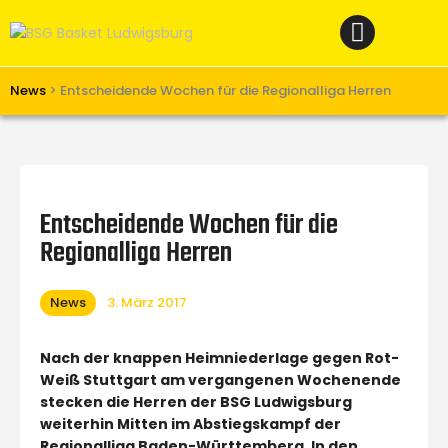
Home
News
Verein
News
>
Entscheidende Wochen für die Regionalliga Herren
Teams W
Teams M
Spielbetrieb
Entscheidende Wochen für die
Unterstützen
Regionalliga Herren
Links
News
3. März 2017
Nach der knappen Heimniederlage gegen Rot-
Weiß Stuttgart am vergangenen Wochenende
stecken die Herren der BSG Ludwigsburg
weiterhin Mitten im Abstiegskampf der
Regionalliga Baden-Württemberg. In den