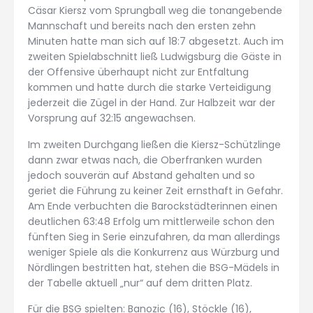
Cäsar Kiersz vom Sprungball weg die tonangebende
Mannschaft und bereits nach den ersten zehn
Minuten hatte man sich auf 18:7 abgesetzt. Auch im
zweiten Spielabschnitt ließ Ludwigsburg die Gäste in
der Offensive überhaupt nicht zur Entfaltung
kommen und hatte durch die starke Verteidigung
jederzeit die Zügel in der Hand. Zur Halbzeit war der
Vorsprung auf 32:15 angewachsen.
Im zweiten Durchgang ließen die Kiersz-Schützlinge
dann zwar etwas nach, die Oberfranken wurden
jedoch souverän auf Abstand gehalten und so
geriet die Führung zu keiner Zeit ernsthaft in Gefahr.
Am Ende verbuchten die Barockstädterinnen einen
deutlichen 63:48 Erfolg um mittlerweile schon den
fünften Sieg in Serie einzufahren, da man allerdings
weniger Spiele als die Konkurrenz aus Würzburg und
Nördlingen bestritten hat, stehen die BSG-Mädels in
der Tabelle aktuell „nur“ auf dem dritten Platz.
Für die BSG spielten: Banozic (16), Stöckle (16),