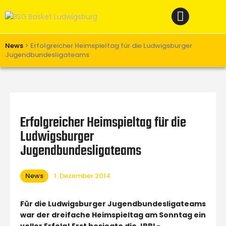
Home
News
Verein
News
>
Erfolgreicher Heimspieltag für die Ludwigsburger
Jugendbundesligateams
Teams W
Teams M
Spielbetrieb
Erfolgreicher Heimspieltag für die
Unterstützen
Ludwigsburger
Links
Jugendbundesligateams
News
1. Dezember 2014
Für die Ludwigsburger Jugendbundesligateams
war der dreifache Heimspieltag am Sonntag ein
voller Erfolg! Erst besiegte die JBBL-