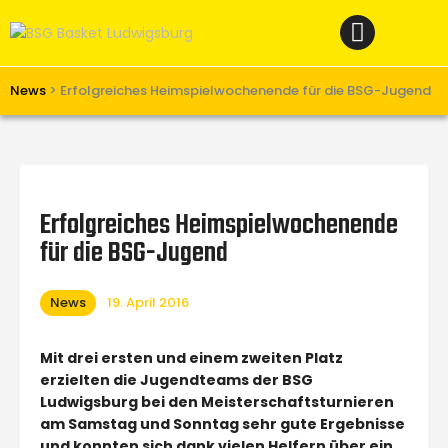
Home
News
Verein
News
>
Erfolgreiches Heimspielwochenende für die BSG-Jugend
Teams W
Teams M
Spielbetrieb
Erfolgreiches Heimspielwochenende
Unterstützen
für die BSG-Jugend
Links
News
19. April 2016
Mit drei ersten und einem zweiten Platz
erzielten die Jugendteams der BSG
Ludwigsburg bei den Meisterschaftsturnieren
am Samstag und Sonntag sehr gute Ergebnisse
und konnten sich dank vielen Helfern über ein