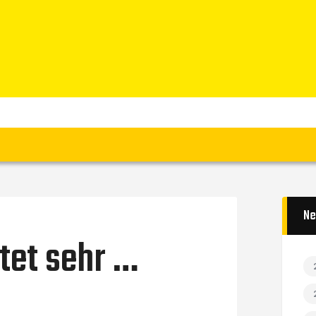
Home
News
Verein
Teams W
Teams M
Spielbetrieb
Unterstützen
Links
Ne
tet sehr …