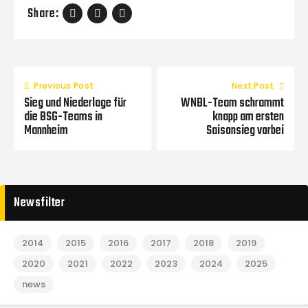
Share:
Previous Post
Next Post
Sieg und Niederlage für
WNBL-Team schrammt
die BSG-Teams in
knapp am ersten
Mannheim
Saisonsieg vorbei
Newsfilter
2014
2015
2016
2017
2018
2019
2020
2021
2022
2023
2024
2025
news