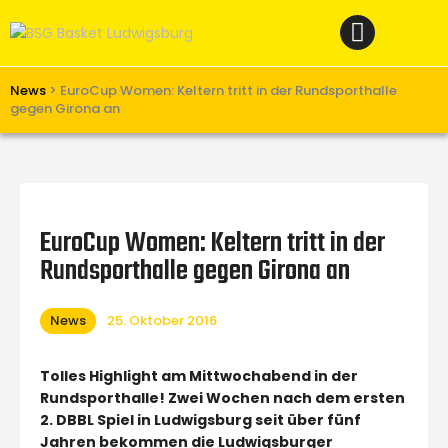
Home
News
Verein
News
>
EuroCup Women: Keltern tritt in der Rundsporthalle
gegen Girona an
Teams W
Teams M
Spielbetrieb
EuroCup Women: Keltern tritt in der
Unterstützen
Rundsporthalle gegen Girona an
Links
News
25. Oktober 2016
Tolles Highlight am Mittwochabend in der
Rundsporthalle! Zwei Wochen nach dem ersten
2. DBBL Spiel in Ludwigsburg seit über fünf
Jahren bekommen die Ludwigsburger