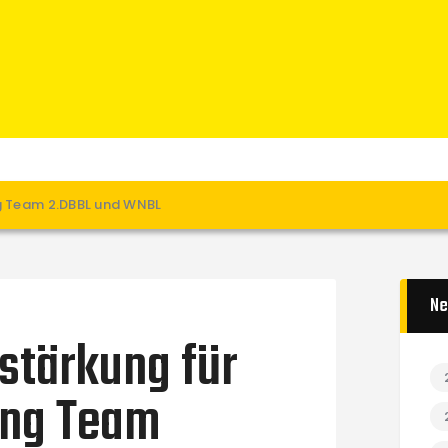
Home
News
Verein
Teams W
Teams M
Spielbetrieb
ng Team 2.DBBL und WNBL
Unterstützen
Links
Ne
stärkung für
ing Team