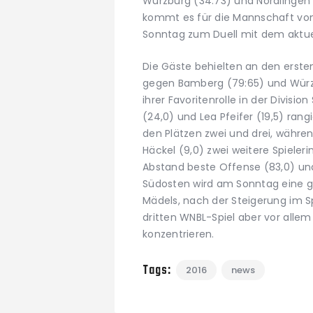
Würzburg (34:73) und Nördlingen (
kommt es für die Mannschaft von
Sonntag zum Duell mit dem aktue
Die Gäste behielten an den erste
gegen Bamberg (79:65) und Würz
ihrer Favoritenrolle in der Divisio
(24,0) und Lea Pfeifer (19,5) rang
den Plätzen zwei und drei, währen
Häckel (9,0) zwei weitere Spieler
Abstand beste Offense (83,0) und
Südosten wird am Sonntag eine g
Mädels, nach der Steigerung im 
dritten WNBL-Spiel aber vor allem
konzentrieren.
Tags:
2016
news