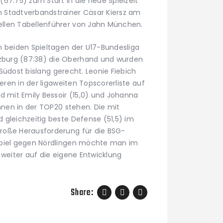
67:75) zum Start in die neue Spielzeit
 Stadtverbandstrainer Cäsar Kiersz am
llen Tabellenführer von Jahn München.
n beiden Spieltagen der U17-Bundesliga
burg (87:38) die Oberhand und wurden
n Südost bislang gerecht. Leonie Fiebich
ieren in der ligaweiten Topscorerliste auf
d mit Emily Bessoir (15,0) und Johanna
innen in der TOP20 stehen. Die mit
 gleichzeitig beste Defense (51,5) im
roße Herausforderung für die BSG-
Spiel gegen Nördlingen möchte man im
 weiter auf die eigene Entwicklung
Share: