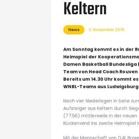
Keltern
News
3. November 2016
Am Sonntag kommt es in der R
Heimspiel der Kooperationsman
Damen Basketball Bundesliga 
Team von Head Coach Rouven R
Bereits um 14.30 Uhr kommt es 
WNBL-Teams aus Ludwigsburg
Nach vier Niederlagen in Serie zum
Aufsteiger aus Keltern durch Sie
(77:56) mittlerweile in der neu
Rückenwind ins zweite Heimspiel i
Mit der Mannschaft von DJK Bro