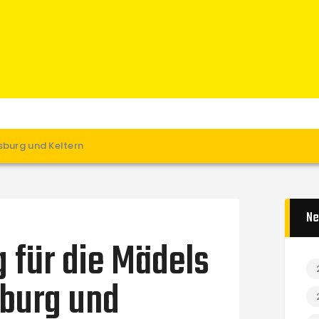
Home
News
Verein
Teams W
Teams M
Spielbetrieb
sburg und Keltern
Unterstützen
Links
Ne
 für die Mädels
burg und