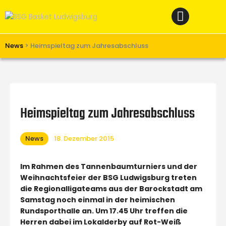
Home
News
Verein
News
>
Heimspieltag zum Jahresabschluss
Teams W
Teams M
Spielbetrieb
Heimspieltag zum Jahresabschluss
Unterstützen
News
18. Dezember 2015
Links
Im Rahmen des Tannenbaumturniers und der
Weihnachtsfeier der BSG Ludwigsburg treten
die Regionalligateams aus der Barockstadt am
Samstag noch einmal in der heimischen
Rundsporthalle an. Um 17.45 Uhr treffen die
Herren dabei im Lokalderby auf Rot-Weiß