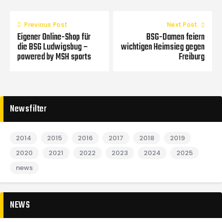
Previous Post
Next Post
Eigener Online-Shop für
BSG-Damen feiern
die BSG Ludwigsbug –
wichtigen Heimsieg gegen
powered by MSH sports
Freiburg
Newsfilter
2014
2015
2016
2017
2018
2019
2020
2021
2022
2023
2024
2025
news
NEWS