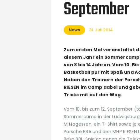
September
News
31. Juli 2014
Zum ersten Mal veranstaltet d
diesem Jahr ein Sommercamp 
von 8 bis 14 Jahren. Vom 10. Bi
Basketball pur mit Spaß und A
Neben den Trainern der Porsch
RIESEN im Camp dabei und geb
Tricks mit auf den Weg.
Vom 10. bis zum 12. September (tä
Sommercamp in der Ludwigsburger
Mittagessen, ein T-Shirt sowie je 
Porsche BBA und den MHP RIESEN
Beko BBL-Spielen gegen die Telek