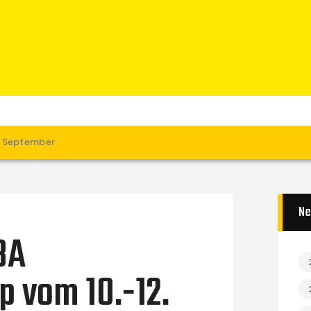
Home
News
Verein
Teams W
Teams M
Spielbetrieb
. September
Unterstützen
Links
Ne
BA
vom 10.-12.