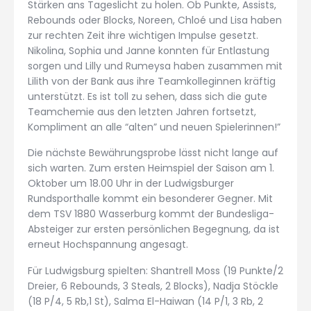
Stärken ans Tageslicht zu holen. Ob Punkte, Assists,
Rebounds oder Blocks, Noreen, Chloé und Lisa haben
zur rechten Zeit ihre wichtigen Impulse gesetzt.
Nikolina, Sophia und Janne konnten für Entlastung
sorgen und Lilly und Rumeysa haben zusammen mit
Lilith von der Bank aus ihre Teamkolleginnen kräftig
unterstützt. Es ist toll zu sehen, dass sich die gute
Teamchemie aus den letzten Jahren fortsetzt,
Kompliment an alle “alten” und neuen Spielerinnen!”
Die nächste Bewährungsprobe lässt nicht lange auf
sich warten. Zum ersten Heimspiel der Saison am 1.
Oktober um 18.00 Uhr in der Ludwigsburger
Rundsporthalle kommt ein besonderer Gegner. Mit
dem TSV 1880 Wasserburg kommt der Bundesliga-
Absteiger zur ersten persönlichen Begegnung, da ist
erneut Hochspannung angesagt.
Für Ludwigsburg spielten: Shantrell Moss (19 Punkte/2
Dreier, 6 Rebounds, 3 Steals, 2 Blocks), Nadja Stöckle
(18 P/4, 5 Rb,1 St), Salma El-Haiwan (14 P/1, 3 Rb, 2