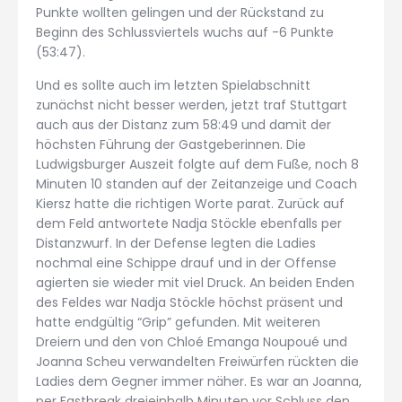
Punkte wollten gelingen und der Rückstand zu
Beginn des Schlussviertels wuchs auf -6 Punkte
(53:47).
Und es sollte auch im letzten Spielabschnitt
zunächst nicht besser werden, jetzt traf Stuttgart
auch aus der Distanz zum 58:49 und damit der
höchsten Führung der Gastgeberinnen. Die
Ludwigsburger Auszeit folgte auf dem Fuße, noch 8
Minuten 10 standen auf der Zeitanzeige und Coach
Kiersz hatte die richtigen Worte parat. Zurück auf
dem Feld antwortete Nadja Stöckle ebenfalls per
Distanzwurf. In der Defense legten die Ladies
nochmal eine Schippe drauf und in der Offense
agierten sie wieder mit viel Druck. An beiden Enden
des Feldes war Nadja Stöckle höchst präsent und
hatte endgültig “Grip” gefunden. Mit weiteren
Dreiern und den von Chloé Emanga Noupoué und
Joanna Scheu verwandelten Freiwürfen rückten die
Ladies dem Gegner immer näher. Es war an Joanna,
per Fastbreak dreieinhalb Minuten vor Schluss den