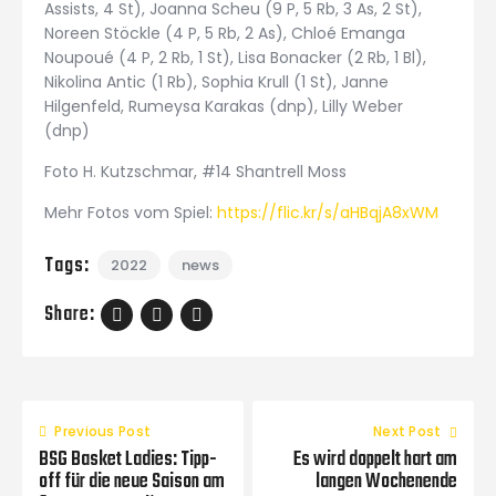
Assists, 4 St), Joanna Scheu (9 P, 5 Rb, 3 As, 2 St),
Noreen Stöckle (4 P, 5 Rb, 2 As), Chloé Emanga
Noupoué (4 P, 2 Rb, 1 St), Lisa Bonacker (2 Rb, 1 Bl),
Nikolina Antic (1 Rb), Sophia Krull (1 St), Janne
Hilgenfeld, Rumeysa Karakas (dnp), Lilly Weber
(dnp)
Foto H. Kutzschmar, #14 Shantrell Moss
Mehr Fotos vom Spiel:
https://flic.kr/s/aHBqjA8xWM
Tags:
2022
news
Share:
Previous Post
Next Post
BSG Basket Ladies: Tipp-
Es wird doppelt hart am
off für die neue Saison am
langen Wochenende