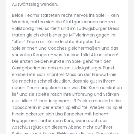
Auswärtssieg wenden.
Beide Teams starteten recht nervös ins Spiel – kein
Wunder, hatten sich die Stuttgarterinnen nahezu
vollständig neu sortiert und im Ludwigsburger Dress
traten gleich drei bisherige MTVlerinnen gegen ihr
“altes” Team an. Keine leichte Aufgabe für
Spielerinnen und Coaches gleichermaßen und das
vor vollen Rängen – was für eine tolle Atmosphäre!
Die ersten beiden Punkte im Spiel gehörten den
Gastgeberinnen, den ersten Ludwigsburger Punkt
erarbeitete sich Shantrell Moss an der Freiwurflinie.
Sie machte schnell deutlich, dass sie gut in ihrem
neuen Team angekommen war. Die Kommunikation
lief und sie spielte rasch ihre Erfahrung und Stärken
aus. Allein 17 ihrer insgesamt 19 Punkte markierte die
Topscorerin in der ersten Spielhälfte. Wieder ins Spiel
hinein ackerten sich Lisa Bonacker mit hohem
Engagement unter dem Korb, wenn auch das
Abschlussglück an diesem Abend nicht auf ihrer
Seite war, und Salma El-Haiwan, die ihre Qualitäten