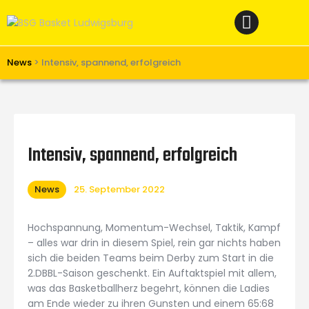
Home
News
Verein
News
>
Intensiv, spannend, erfolgreich
Teams W
Teams M
Spielbetrieb
Intensiv, spannend, erfolgreich
Unterstützen
News
25. September 2022
Links
Hochspannung, Momentum-Wechsel, Taktik, Kampf
– alles war drin in diesem Spiel, rein gar nichts haben
sich die beiden Teams beim Derby zum Start in die
2.DBBL-Saison geschenkt. Ein Auftaktspiel mit allem,
was das Basketballherz begehrt, können die Ladies
am Ende wieder zu ihren Gunsten und einem 65:68