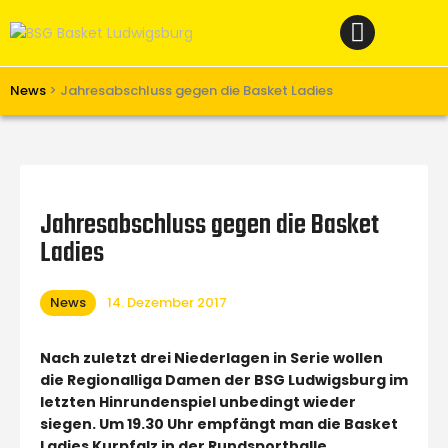
Home
News
Verein
News
>
Jahresabschluss gegen die Basket Ladies
Teams W
Teams M
Spielbetrieb
Jahresabschluss gegen die Basket
Unterstützen
Ladies
Links
News
14. Dezember 2017
Nach zuletzt drei Niederlagen in Serie wollen
die Regionalliga Damen der BSG Ludwigsburg im
letzten Hinrundenspiel unbedingt wieder
siegen. Um 19.30 Uhr empfängt man die Basket
Ladies Kurpfalz in der Rundsporthalle.