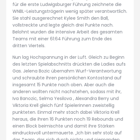
für die erste Ludwigsburger Führung zeichnete die
WNBL-Leistungsträgerin wenig später verantwortlich.
Sie stahl ausgerechnet Kylee Smith den Ball,
vollstreckte und legte gleich drei Punkte nach.
Belohnt wurden die intensive Arbeit des gesamten
Teams mit einer 61:64 Führung zum Ende des
dritten Viertels.
Nun lag Hochspannung in der Luft. Gleich zu Beginn
des letzten Spielabschnitts drückten die Ladies aufs
Gas. Jelena Bozic übernahm Wurf-Verantwortung
und schraubte ihren persönlichen Kontostand auf
insgesamt 15 Punkte nach oben. Aber auch die
anderen wollten nicht nachstehen, sodass mit ihr,
Iva Banozic, Selma Yesilova , Alexandra Berry und
Viktoria Krell gleich fünf Spielerinnen zweistellig
punkteten. Einmal mehr stach dabei Viktoria Krell
heraus, die ihren 16 Punkten noch 19 Rebounds und
einen Block beimischte und damit ihre Stärken
eindrucksvoll untermauerte. „Ich bin sehr stolz auf
das Team, das sich durch nichts und niemanden