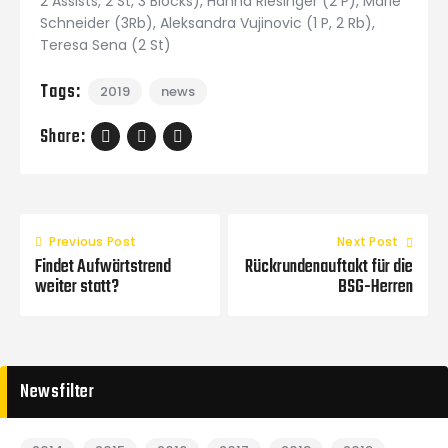
2 Assists, 2 St, 3 Blocks), Hanna Riesinger (2 P), Marie
Schneider (3Rb), Aleksandra Vujinovic (1 P, 2 Rb),
Teresa Sena (2 St)
Tags:
2019
news
Share:
Previous Post
Next Post
Findet Aufwärtstrend
Rückrundenauftakt für die
weiter statt?
BSG-Herren
Newsfilter