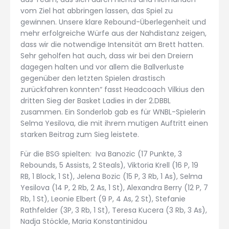
vom Ziel hat abbringen lassen, das Spiel zu
gewinnen. Unsere klare Rebound-Überlegenheit und
mehr erfolgreiche Würfe aus der Nahdistanz zeigen,
dass wir die notwendige Intensität am Brett hatten.
Sehr geholfen hat auch, dass wir bei den Dreiern
dagegen halten und vor allem die Ballverluste
gegenüber den letzten Spielen drastisch
zurückfahren konnten“ fasst Headcoach Vilkius den
dritten Sieg der Basket Ladies in der 2.DBBL
zusammen. Ein Sonderlob gab es für WNBL-Spielerin
Selma Yesilova, die mit ihrem mutigen Auftritt einen
starken Beitrag zum Sieg leistete.
Für die BSG spielten: Iva Banozic (17 Punkte, 3
Rebounds, 5 Assists, 2 Steals), Viktoria Krell (16 P, 19
RB, 1 Block, 1 St), Jelena Bozic (15 P, 3 Rb, 1 As), Selma
Yesilova (14 P, 2 Rb, 2 As, 1 St), Alexandra Berry (12 P, 7
Rb, 1 St), Leonie Elbert (9 P, 4 As, 2 St), Stefanie
Rathfelder (3P, 3 Rb, 1 St), Teresa Kucera (3 Rb, 3 As),
Nadja Stöckle, Maria Konstantinidou