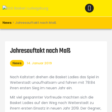
Home
News
Verein
News
>
Jahresauftakt nach Maß
Teams W
Teams M
Jahresauftakt nach Maß
Spielbetrieb
Unterstützen
News
14. Januar 2019
Links
Nach Kaltstart drehen die Basket Ladies das Spiel in
Weiterstadt unaufhaltsam und fahren mit 78:84
ihren ersten Sieg im neuen Jahr ein.
Mit viel gespannter Vorfreude machten sich die
Basket Ladies auf den Weg nach Weiterstadt zu
ihrem ersten Einsatz in neuen Jahr 2019. Der Gegner,