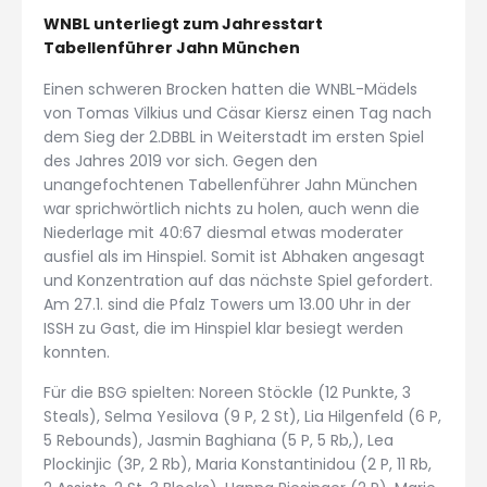
WNBL unterliegt zum Jahresstart
Tabellenführer Jahn München
Einen schweren Brocken hatten die WNBL-Mädels
von Tomas Vilkius und Cäsar Kiersz einen Tag nach
dem Sieg der 2.DBBL in Weiterstadt im ersten Spiel
des Jahres 2019 vor sich. Gegen den
unangefochtenen Tabellenführer Jahn München
war sprichwörtlich nichts zu holen, auch wenn die
Niederlage mit 40:67 diesmal etwas moderater
ausfiel als im Hinspiel. Somit ist Abhaken angesagt
und Konzentration auf das nächste Spiel gefordert.
Am 27.1. sind die Pfalz Towers um 13.00 Uhr in der
ISSH zu Gast, die im Hinspiel klar besiegt werden
konnten.
Für die BSG spielten: Noreen Stöckle (12 Punkte, 3
Steals), Selma Yesilova (9 P, 2 St), Lia Hilgenfeld (6 P,
5 Rebounds), Jasmin Baghiana (5 P, 5 Rb,), Lea
Plockinjic (3P, 2 Rb), Maria Konstantinidou (2 P, 11 Rb,