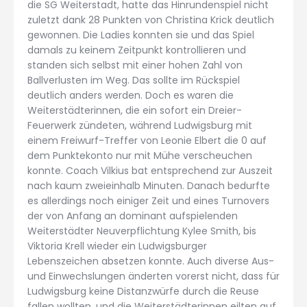
die SG Weiterstadt, hatte das Hinrundenspiel nicht
zuletzt dank 28 Punkten von Christina Krick deutlich
gewonnen. Die Ladies konnten sie und das Spiel
damals zu keinem Zeitpunkt kontrollieren und
standen sich selbst mit einer hohen Zahl von
Ballverlusten im Weg. Das sollte im Rückspiel
deutlich anders werden. Doch es waren die
Weiterstädterinnen, die ein sofort ein Dreier-
Feuerwerk zündeten, während Ludwigsburg mit
einem Freiwurf-Treffer von Leonie Elbert die 0 auf
dem Punktekonto nur mit Mühe verscheuchen
konnte. Coach Vilkius bat entsprechend zur Auszeit
nach kaum zweieinhalb Minuten. Danach bedurfte
es allerdings noch einiger Zeit und eines Turnovers
der von Anfang an dominant aufspielenden
Weiterstädter Neuverpflichtung Kylee Smith, bis
Viktoria Krell wieder ein Ludwigsburger
Lebenszeichen absetzen konnte. Auch diverse Aus-
und Einwechslungen änderten vorerst nicht, dass für
Ludwigsburg keine Distanzwürfe durch die Reuse
fallen wollten, und die Weiterstädterinnen eilten auf