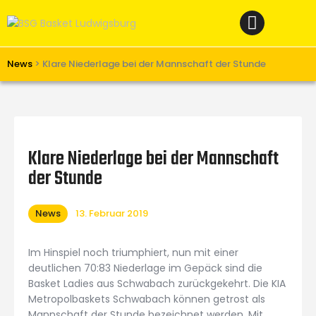
Home
News
Verein
News
>
Klare Niederlage bei der Mannschaft der Stunde
Teams W
Teams M
Spielbetrieb
Klare Niederlage bei der Mannschaft
Unterstützen
der Stunde
Links
News
13. Februar 2019
Im Hinspiel noch triumphiert, nun mit einer
deutlichen 70:83 Niederlage im Gepäck sind die
Basket Ladies aus Schwabach zurückgekehrt. Die KIA
Metropolbaskets Schwabach können getrost als
Mannschaft der Stunde bezeichnet werden. Mit