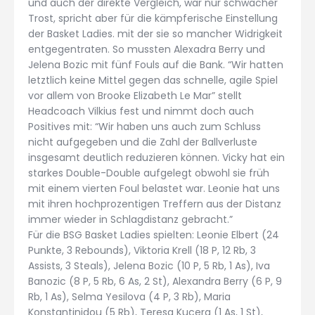
und auch der direkte Vergleich, war nur schwacher
Trost, spricht aber für die kämpferische Einstellung
der Basket Ladies. mit der sie so mancher Widrigkeit
entgegentraten. So mussten Alexadra Berry und
Jelena Bozic mit fünf Fouls auf die Bank. “Wir hatten
letztlich keine Mittel gegen das schnelle, agile Spiel
vor allem von Brooke Elizabeth Le Mar” stellt
Headcoach Vilkius fest und nimmt doch auch
Positives mit: “Wir haben uns auch zum Schluss
nicht aufgegeben und die Zahl der Ballverluste
insgesamt deutlich reduzieren können. Vicky hat ein
starkes Double-Double aufgelegt obwohl sie früh
mit einem vierten Foul belastet war. Leonie hat uns
mit ihren hochprozentigen Treffern aus der Distanz
immer wieder in Schlagdistanz gebracht.”
Für die BSG Basket Ladies spielten: Leonie Elbert (24
Punkte, 3 Rebounds), Viktoria Krell (18 P, 12 Rb, 3
Assists, 3 Steals), Jelena Bozic (10 P, 5 Rb, 1 As), Iva
Banozic (8 P, 5 Rb, 6 As, 2 St), Alexandra Berry (6 P, 9
Rb, 1 As), Selma Yesilova (4 P, 3 Rb), Maria
Konstantinidou (5 Rb), Teresa Kucera (1 As, 1 St),