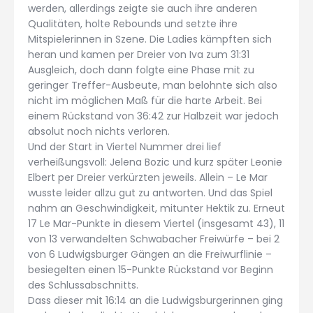
werden, allerdings zeigte sie auch ihre anderen
Qualitäten, holte Rebounds und setzte ihre
Mitspielerinnen in Szene. Die Ladies kämpften sich
heran und kamen per Dreier von Iva zum 31:31
Ausgleich, doch dann folgte eine Phase mit zu
geringer Treffer-Ausbeute, man belohnte sich also
nicht im möglichen Maß für die harte Arbeit. Bei
einem Rückstand von 36:42 zur Halbzeit war jedoch
absolut noch nichts verloren.
Und der Start in Viertel Nummer drei lief
verheißungsvoll: Jelena Bozic und kurz später Leonie
Elbert per Dreier verkürzten jeweils. Allein – Le Mar
wusste leider allzu gut zu antworten. Und das Spiel
nahm an Geschwindigkeit, mitunter Hektik zu. Erneut
17 Le Mar-Punkte in diesem Viertel (insgesamt 43), 11
von 13 verwandelten Schwabacher Freiwürfe – bei 2
von 6 Ludwigsburger Gängen an die Freiwurflinie –
besiegelten einen 15-Punkte Rückstand vor Beginn
des Schlussabschnitts.
Dass dieser mit 16:14 an die Ludwigsburgerinnen ging