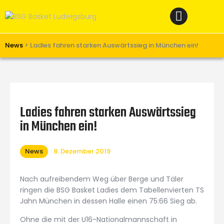
Home
News
Verein
News
>
Ladies fahren starken Auswärtssieg in München ein!
Teams W
Teams M
Spielbetrieb
Ladies fahren starken Auswärtssieg
Unterstützen
in München ein!
Links
News
8. Dezember 2019
Nach aufreibendem Weg über Berge und Täler
ringen die BSG Basket Ladies dem Tabellenvierten TS
Jahn München in dessen Halle einen 75:66 Sieg ab.
Ohne die mit der U16-Nationalmannschaft in