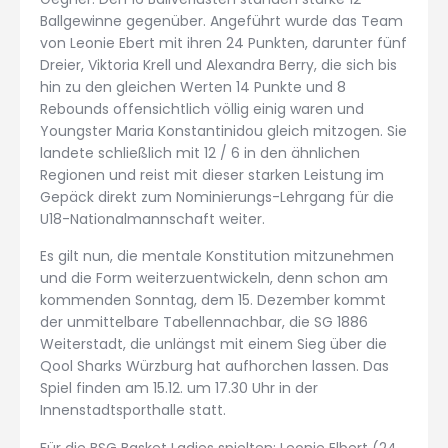
Ballgewinne gegenüber. Angeführt wurde das Team
von Leonie Ebert mit ihren 24 Punkten, darunter fünf
Dreier, Viktoria Krell und Alexandra Berry, die sich bis
hin zu den gleichen Werten 14 Punkte und 8
Rebounds offensichtlich völlig einig waren und
Youngster Maria Konstantinidou gleich mitzogen. Sie
landete schließlich mit 12 / 6 in den ähnlichen
Regionen und reist mit dieser starken Leistung im
Gepäck direkt zum Nominierungs-Lehrgang für die
U18-Nationalmannschaft weiter.
Es gilt nun, die mentale Konstitution mitzunehmen
und die Form weiterzuentwickeln, denn schon am
kommenden Sonntag, dem 15. Dezember kommt
der unmittelbare Tabellennachbar, die SG 1886
Weiterstadt, die unlängst mit einem Sieg über die
Qool Sharks Würzburg hat aufhorchen lassen. Das
Spiel finden am 15.12. um 17.30 Uhr in der
Innenstadtsporthalle statt.
Für die BSG Basket Ladies spielten: Leonie Elbert (24