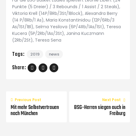
Punkte (5 Dreier) / 3 Rebounds / 1 Assist / 2 Steals),
Viktoria Krell (14P/8Rb/3St/1Block), Alexandra Berry
(14 P/8Rb/1 As), Maria Konstantinidou (12P/6Rb/3
As/1St/1Bl), Selma Yesilova (6P/4Rb/1As/1St), Teresa
Kucera (5P/2Rb/1As/3St), Janina Kuczmann
(2Rb/2St), Teresa Sena
Tags:
2019
news
Share:
Previous Post
Next Post
Mit mehr Selbstvertrauen
BSG-Herren siegen auch in
nach München
Freiburg