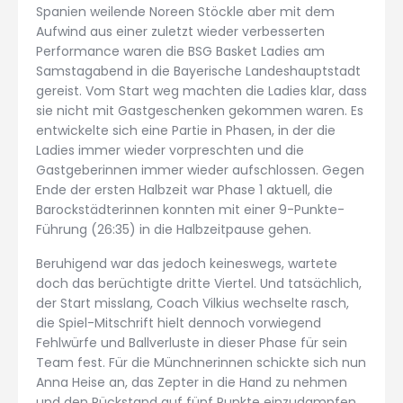
Spanien weilende Noreen Stöckle aber mit dem
Aufwind aus einer zuletzt wieder verbesserten
Performance waren die BSG Basket Ladies am
Samstagabend in die Bayerische Landeshauptstadt
gereist. Vom Start weg machten die Ladies klar, dass
sie nicht mit Gastgeschenken gekommen waren. Es
entwickelte sich eine Partie in Phasen, in der die
Ladies immer wieder vorpreschten und die
Gastgeberinnen immer wieder aufschlossen. Gegen
Ende der ersten Halbzeit war Phase 1 aktuell, die
Barockstädterinnen konnten mit einer 9-Punkte-
Führung (26:35) in die Halbzeitpause gehen.
Beruhigend war das jedoch keineswegs, wartete
doch das berüchtigte dritte Viertel. Und tatsächlich,
der Start misslang, Coach Vilkius wechselte rasch,
die Spiel-Mitschrift hielt dennoch vorwiegend
Fehlwürfe und Ballverluste in dieser Phase für sein
Team fest. Für die Münchnerinnen schickte sich nun
Anna Heise an, das Zepter in die Hand zu nehmen
und den Rückstand auf fünf Punkte einzudampfen.