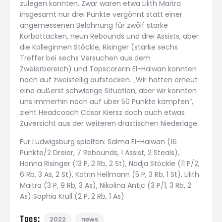
zulegen konnten. Zwar waren etwa Lilith Maitra
insgesamt nur drei Punkte vergönnt statt einer
angemessenen Belohnung für zwölf starke
Korbattacken, neun Rebounds und drei Assists, aber
die Kolleginnen Stöckle, Risinger (starke sechs
Treffer bei sechs Versuchen aus dem
Zweierbereich) und Topscorerin El-Haiwan konnten
noch auf zweistellig aufstocken. „Wir hatten erneut
eine äußerst schwierige Situation, aber wir konnten
uns immerhin noch auf über 50 Punkte kämpfen“,
zieht Headcoach Cäsar Kiersz doch auch etwas
Zuversicht aus der weiteren drastischen Niederlage.
Für Ludwigsburg spielten: Salma El-Haiwan (16
Punkte/2 Dreier, 7 Rebounds, 1 Assist, 2 Steals),
Hanna Risinger (13 P, 2 Rb, 2 St), Nadja Stöckle (11 P/2,
6 Rb, 3 As, 2 St), Katrin Hellmann (5 P, 3 Rb, 1 St), Lilith
Maitra (3 P, 9 Rb, 3 As), Nikolina Antic (3 P/1, 3 Rb, 2
As) Sophia Krull (2 P, 2 Rb, 1 As)
Tags:
2022
news