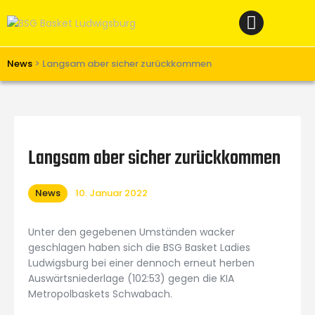
Home
News
Verein
News
>
Langsam aber sicher zurückkommen
Teams W
Teams M
Spielbetrieb
Langsam aber sicher zurückkommen
Unterstützen
News
10. Januar 2022
Links
Unter den gegebenen Umständen wacker
geschlagen haben sich die BSG Basket Ladies
Ludwigsburg bei einer dennoch erneut herben
Auswärtsniederlage (102:53) gegen die KIA
Metropolbaskets Schwabach.