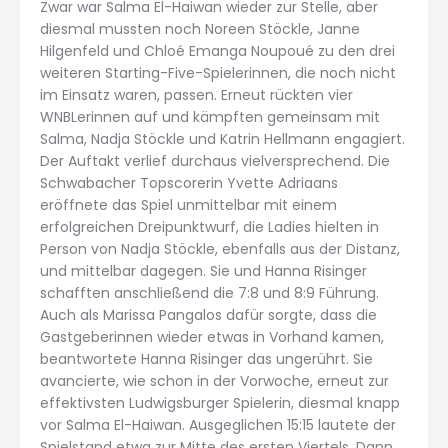
Zwar war Salma El-Haiwan wieder zur Stelle, aber
diesmal mussten noch Noreen Stöckle, Janne
Hilgenfeld und Chloé Emanga Noupoué zu den drei
weiteren Starting-Five-Spielerinnen, die noch nicht
im Einsatz waren, passen. Erneut rückten vier
WNBLerinnen auf und kämpften gemeinsam mit
Salma, Nadja Stöckle und Katrin Hellmann engagiert.
Der Auftakt verlief durchaus vielversprechend. Die
Schwabacher Topscorerin Yvette Adriaans
eröffnete das Spiel unmittelbar mit einem
erfolgreichen Dreipunktwurf, die Ladies hielten in
Person von Nadja Stöckle, ebenfalls aus der Distanz,
und mittelbar dagegen. Sie und Hanna Risinger
schafften anschließend die 7:8 und 8:9 Führung.
Auch als Marissa Pangalos dafür sorgte, dass die
Gastgeberinnen wieder etwas in Vorhand kamen,
beantwortete Hanna Risinger das ungerührt. Sie
avancierte, wie schon in der Vorwoche, erneut zur
effektivsten Ludwigsburger Spielerin, diesmal knapp
vor Salma El-Haiwan. Ausgeglichen 15:15 lautete der
Spielstand etwa zur Mitte des ersten Viertels. Dann