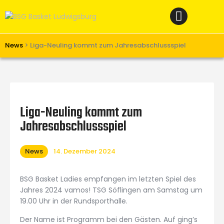
Home
News
Verein
News
>
Liga-Neuling kommt zum Jahresabschlussspiel
Teams W
Teams M
Spielbetrieb
Liga-Neuling kommt zum
Unterstützen
Jahresabschlussspiel
Links
News
14. Dezember 2024
BSG Basket Ladies empfangen im letzten Spiel des
Jahres 2024 vamos! TSG Söflingen am Samstag um
19.00 Uhr in der Rundsporthalle.
Der Name ist Programm bei den Gästen. Auf ging’s