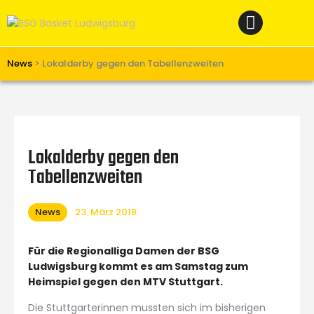
Home
News
Verein
News
>
Lokalderby gegen den Tabellenzweiten
Teams W
Teams M
Spielbetrieb
Lokalderby gegen den
Unterstützen
Tabellenzweiten
Links
News
23. März 2018
Für die Regionalliga Damen der BSG
Ludwigsburg kommt es am Samstag zum
Heimspiel gegen den MTV Stuttgart.
Die Stuttgarterinnen mussten sich im bisherigen