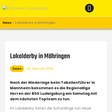
Home
News
Verein
News
>
Lokalderby in Möhringen
Teams W
Teams M
Spielbetrieb
Lokalderby in Möhringen
Unterstützen
News
10. Februar 2018
Links
Nach der Niederlage beim Tabellenführer in
Mannheim bekommen es die Regionalliga
Herren der BSG Ludwigsburg am Samstag mit
dem nächsten Topteam zu tun.
Im Lokalderby treten die Schützlinge von Head