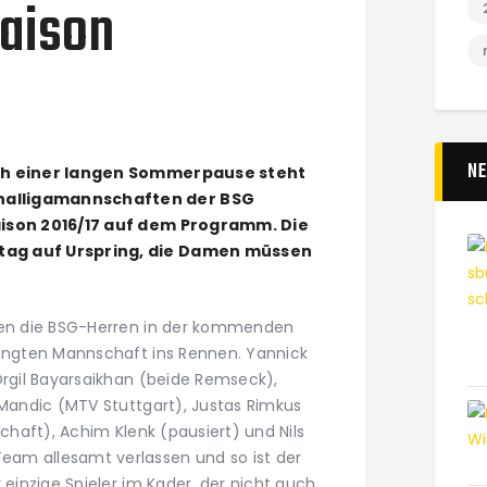
Saison
N
ach einer langen Sommerpause steht
nalligamannschaften der BSG
aison 2016/17 auf dem Programm. Die
tag auf Urspring, die Damen müssen
ehen die BSG-Herren in der kommenden
jüngten Mannschaft ins Rennen. Yannick
Orgil Bayarsaikhan (beide Remseck),
 Mandic (MTV Stuttgart), Justas Rimkus
schaft), Achim Klenk (pausiert) und Nils
am allesamt verlassen und so ist der
 einzige Spieler im Kader, der nicht auch