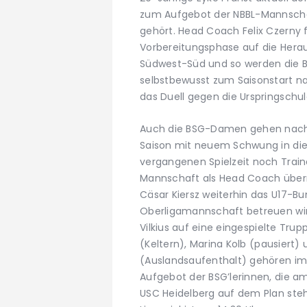
zum Aufgebot der NBBL-Mannscha
gehört. Head Coach Felix Czerny f
Vorbereitungsphase auf die Heraus
Südwest-Süd und so werden die 
selbstbewusst zum Saisonstart na
das Duell gegen die Urspringschule
Auch die BSG-Damen gehen nach d
Saison mit neuem Schwung in die S
vergangenen Spielzeit noch Traine
Mannschaft als Head Coach übe
Cäsar Kiersz weiterhin das U17-B
Oberligamannschaft betreuen wi
Vilkius auf eine eingespielte Trup
(Keltern), Marina Kolb (pausiert)
(Auslandsaufenthalt) gehören im
Aufgebot der BSG’lerinnen, die 
USC Heidelberg auf dem Plan ste