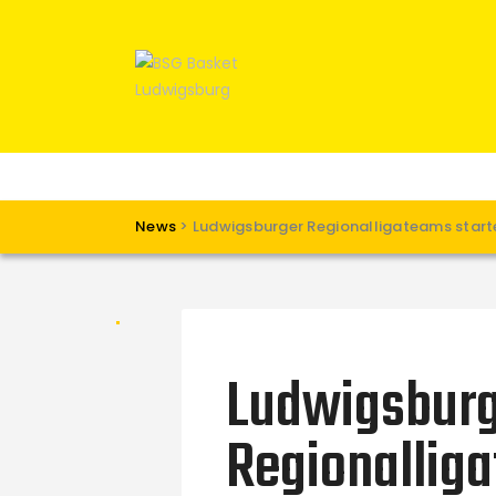
News
>
Ludwigsburger Regionalligateams starte
Ludwigsbur
Regionallig