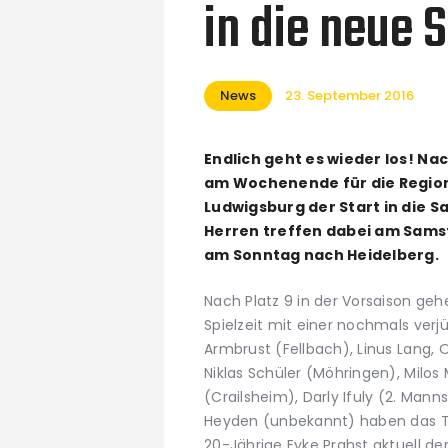
in die neue 
News
23. September 2016
Endlich geht es wieder los! N
am Wochenende für die Regio
Ludwigsburg der Start in die S
Herren treffen dabei am Sams
am Sonntag nach Heidelberg.
Nach Platz 9 in der Vorsaison g
Spielzeit mit einer nochmals ver
Armbrust (Fellbach), Linus Lang, 
Niklas Schüler (Möhringen), Milos
(Crailsheim), Darly Ifuly (2. Mann
Heyden (unbekannt) haben das Te
20-Jährige Eyke Prahst aktuell der