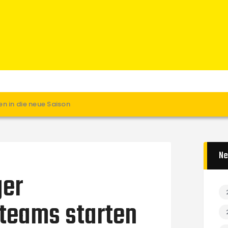
Home
News
Verein
Teams W
Teams M
Spielbetrieb
n in die neue Saison
Unterstützen
Links
Ne
ger
ateams starten