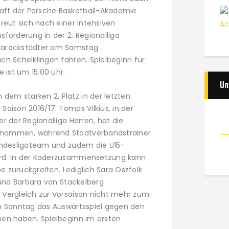
ft der Porsche Basketball-Akademie
reut sich nach einer intensiven
forderung in der 2. Regionalliga
Barockstädter am Samstag
ch Schelklingen fahren. Spielbeginn für
 ist um 15.00 Uhr.
Un
em starken 2. Platz in der letzten
aison 2016/17. Tomas Vilkius, in der
r der Regionalliga Herren, hat die
rnommen, während Stadtverbandstrainer
undesligateam und zudem die U15-
rd. In der Kaderzusammensetzung kann
pe zurückgreifen. Lediglich Sara Oszfolk
 und Barbara von Stackelberg
 Vergleich zur Vorsaison nicht mehr zum
am Sonntag das Auswärtsspiel gegen den
hen haben. Spielbeginn im ersten