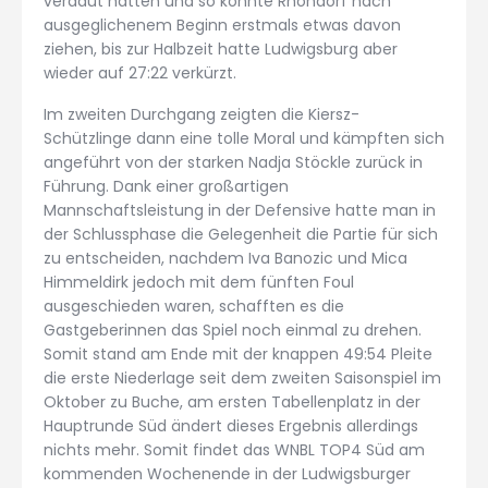
verdaut hatten und so konnte Rhöndorf nach
ausgeglichenem Beginn erstmals etwas davon
ziehen, bis zur Halbzeit hatte Ludwigsburg aber
wieder auf 27:22 verkürzt.
Im zweiten Durchgang zeigten die Kiersz-
Schützlinge dann eine tolle Moral und kämpften sich
angeführt von der starken Nadja Stöckle zurück in
Führung. Dank einer großartigen
Mannschaftsleistung in der Defensive hatte man in
der Schlussphase die Gelegenheit die Partie für sich
zu entscheiden, nachdem Iva Banozic und Mica
Himmeldirk jedoch mit dem fünften Foul
ausgeschieden waren, schafften es die
Gastgeberinnen das Spiel noch einmal zu drehen.
Somit stand am Ende mit der knappen 49:54 Pleite
die erste Niederlage seit dem zweiten Saisonspiel im
Oktober zu Buche, am ersten Tabellenplatz in der
Hauptrunde Süd ändert dieses Ergebnis allerdings
nichts mehr. Somit findet das WNBL TOP4 Süd am
kommenden Wochenende in der Ludwigsburger