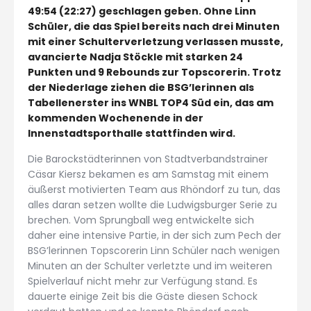
49:54 (22:27) geschlagen geben. Ohne Linn
Schüler, die das Spiel bereits nach drei Minuten
mit einer Schulterverletzung verlassen musste,
avancierte Nadja Stöckle mit starken 24
Punkten und 9 Rebounds zur Topscorerin. Trotz
der Niederlage ziehen die BSG’lerinnen als
Tabellenerster ins WNBL TOP4 Süd ein, das am
kommenden Wochenende in der
Innenstadtsporthalle stattfinden wird.
Die Barockstädterinnen von Stadtverbandstrainer
Cäsar Kiersz bekamen es am Samstag mit einem
äußerst motivierten Team aus Rhöndorf zu tun, das
alles daran setzen wollte die Ludwigsburger Serie zu
brechen. Vom Sprungball weg entwickelte sich
daher eine intensive Partie, in der sich zum Pech der
BSG’lerinnen Topscorerin Linn Schüler nach wenigen
Minuten an der Schulter verletzte und im weiteren
Spielverlauf nicht mehr zur Verfügung stand. Es
dauerte einige Zeit bis die Gäste diesen Schock