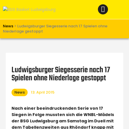
Home
News
Verein
News
>
Ludwigsburger Siegesserie nach 17 Spielen ohne
Niederlage gestoppt
Teams W
Teams M
Spielbetrieb
Ludwigsburger Siegesserie nach 17
Unterstützen
Spielen ohne Niederlage gestoppt
Links
News
13. April 2015
Nach einer beeindruckenden Serie von 17
Siegen in Folge mussten sich die WNBL-Mädels
der BSG Ludwigsburg am Samstag im Duell mit
dem Tabellenzweiten aus Rhöndorf knapp mit