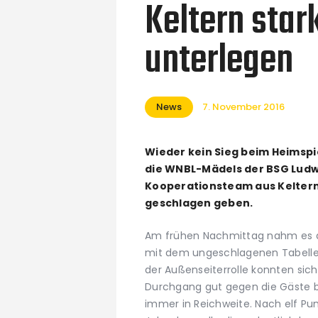
Keltern sta
unterlegen
News
7. November 2016
Wieder kein Sieg beim Heimspi
die WNBL-Mädels der BSG Ludw
Kooperationsteam aus Kelter
geschlagen geben.
Am frühen Nachmittag nahm es 
mit dem ungeschlagenen Tabellen
der Außenseiterrolle konnten sic
Durchgang gut gegen die Gäste 
immer in Reichweite. Nach elf Pu