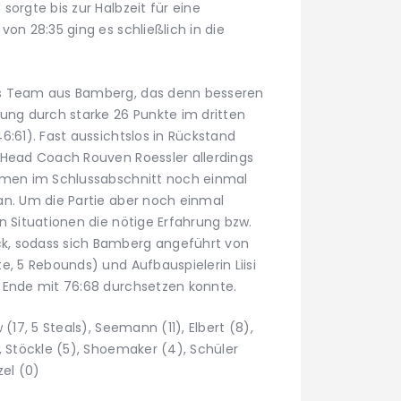
sorgte bis zur Halbzeit für eine
on 28:35 ging es schließlich in die
as Team aus Bamberg, das denn besseren
rung durch starke 26 Punkte im dritten
6:61). Fast aussichtslos in Rückstand
 Head Coach Rouven Roessler allerdings
kamen im Schlussabschnitt noch einmal
an. Um die Partie aber noch einmal
n Situationen die nötige Erfahrung bzw.
k, sodass sich Bamberg angeführt von
e, 5 Rebounds) und Aufbauspielerin Liisi
 Ende mit 76:68 durchsetzen konnte.
(17, 5 Steals), Seemann (11), Elbert (8),
, Stöckle (5), Shoemaker (4), Schüler
zel (0)