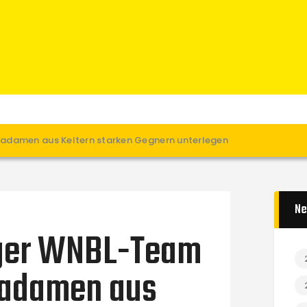
Home
News
Verein
Teams W
Teams M
Spielbetrieb
adamen aus Keltern starken Gegnern unterlegen
Unterstützen
Links
Ne
ger WNBL-Team
gadamen aus