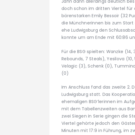
Jahn dann allerdings deutlich bes
doch schon im dritten Viertel für
bärenstarken Emily Bessoir (32 Pu
die Münchnerinnen bis zum Start 
ehe Ludwigsburg den Schlussabsc
konnte um am Ende mit 60:86 unt
Für die BSG spielten: Wanzke (14, 3 
Rebounds, 7 Steals), Yesilova (10,
Velagic (3), Schenk (0), Tummino
(0)
Im Anschluss fand das zweite 2. DBB
Ludwigsburg statt. Das Kooperat
ehemaligen BSG’lerinnen im Aufg
mit dem Tabellenzweiten aus Bam
zwei Siegen in Serie gingen die St
Viertel gehörte jedoch den Gäst
Minuten mit 17:9 in Führung, im 