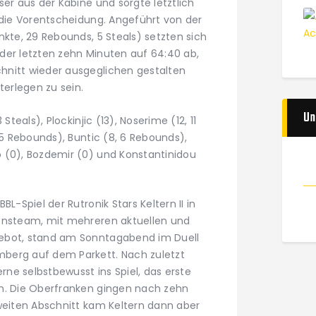
ser aus der Kabine und sorgte letztlich
 die Vorentscheidung. Angeführt von der
nkte, 29 Rebounds, 5 Steals) setzten sich
der letzten zehn Minuten auf 64:40 ab,
hnitt wieder ausgeglichen gestalten
erlegen zu sein.
Un
Steals), Plockinjic (13), Noserime (12, 11
 5 Rebounds), Buntic (8, 6 Rebounds),
 (0), Bozdemir (0) und Konstantinidou
L-Spiel der Rutronik Stars Keltern II in
ionsteam, mit mehreren aktuellen und
ebot, stand am Sonntagabend im Duell
berg auf dem Parkett. Nach zuletzt
erne selbstbewusst ins Spiel, das erste
en. Die Oberfranken gingen nach zehn
zweiten Abschnitt kam Keltern dann aber