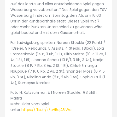
auf das letzte und alles entscheidende Spiel gegen
Wasserburg vorzubereiten.” Das Spiel gegen den TSV
Wasserburg findet am Sonntag, den 7.5. um 16.00
Uhr in der Rundsporthalle statt. Dieses Spiel mit 7
oder mehr Punkten Unterschied zu gewinnen wäre
gleichbedeutend mit dem Klassenerhalt.
Für Ludwigsburg spielten: Noreen Stöckle (22 Punkt /
1 Dreier, 9 Rebounds, 5 Assists, 4 Steals, 1 Block), Lola
Stamenkovic (14 P, 3 Rb, 1 Bl), Lilith Maitra (10 P, 11 Rb, 1
As, 1 St, 1 Bl), Joanna Scheu (10 P/1, 3 Rb, 3 As), Nadja
Stöckle (8 P, 7 Rb, 3 As, 2 St, 1 Bl), Chloé Emanga
Noupoué (7 P, 6 Rb, 2 As, 2 St), Shantrell Moss (6 P, 5
Rb, 3 St), Nikolina Antic (2 P, 2 Rb, 1 As), Sophia Krull (1
As), Rumeysa Karakas
Foto H. Kutzschmar, #1 Noreen Stöckle, #3 Lilith
Maitra
Mehr Bilder vom Spiel
unter
https://flic.kr/s/aHBqjABiWa