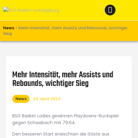
Home
News
Verein
News
>
Mehr Intensität, mehr Assists und Rebounds, wichtiger
Sieg
Teams W
Teams M
Spielbetrieb
Mehr Intensität, mehr Assists und
Unterstützen
Rebounds, wichtiger Sieg
Links
News
24. April 2023
BSG Basket Ladies gewinnen Playdowns-Rückspiel
gegen Schwabach mit 79:64.
Den besseren Start erwischten die Gäste aus