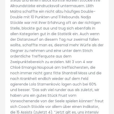
Steals und einem Block konnte Noreen Stöckle ihre
Allroundstärke eindrucksvoll untermauern. Lilith
Maitra schaffte ein nicht allzu häufiges Double-
Double mit 10 Punkten und 11 Rebounds. Nadja
Stöckle war mit ihrer Erfahrung oft an der richtigen
Stelle, blockte gut aus und trug sich ebenfalls in
allen Kategorien gut in die Statistik ein. Auch wenn
der Distanzwurf an diesem Tag nur zweimal fallen
wollte, schaffte man es, diesmal mehr Würfe als der
Gegner zu nehmen und eine unter dem Strich
ordentliche Trefferquote aus dem
Zweipunktebereich zu erzielen. Mit 3 von 4 war
Chloé Emanga Noupoué am treffsichersten, die
noch immer nicht ganz fitte Shantrell Moss und die
nach Krankheit endlich wieder auf dem Feld
agierende Lola Stamenkovic lagen auch bei 60%
und besser. “Das sah viel runder aus als zuletzt, wir
haben uns ein gutes Stück Frust vom
Vorwochenende von der Seele spielen können” freut
sich Coach Stöckle vor allem über einen Indikator,
die 15 Assists (zuletzt 4). “Jetzt gilt es, uns intensiv