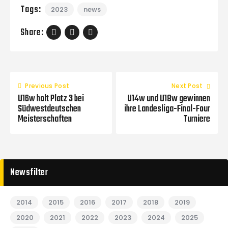
Tags:
2023
news
Share:
Previous Post
Next Post
U16w holt Platz 3 bei
U14w und U18w gewinnen
Südwestdeutschen
ihre Landesliga-Final-Four
Meisterschaften
Turniere
Newsfilter
2014
2015
2016
2017
2018
2019
2020
2021
2022
2023
2024
2025