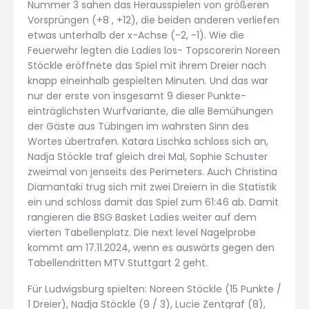
Nummer 3 sahen das Herausspielen von größeren
Vorsprüngen (+8 , +12), die beiden anderen verliefen
etwas unterhalb der x-Achse (-2, -1). Wie die
Feuerwehr legten die Ladies los- Topscorerin Noreen
Stöckle eröffnete das Spiel mit ihrem Dreier nach
knapp eineinhalb gespielten Minuten. Und das war
nur der erste von insgesamt 9 dieser Punkte-
einträglichsten Wurfvariante, die alle Bemühungen
der Gäste aus Tübingen im wahrsten Sinn des
Wortes übertrafen. Katara Lischka schloss sich an,
Nadja Stöckle traf gleich drei Mal, Sophie Schuster
zweimal von jenseits des Perimeters. Auch Christina
Diamantaki trug sich mit zwei Dreiern in die Statistik
ein und schloss damit das Spiel zum 61:46 ab. Damit
rangieren die BSG Basket Ladies weiter auf dem
vierten Tabellenplatz. Die next level Nagelprobe
kommt am 17.11.2024, wenn es auswärts gegen den
Tabellendritten MTV Stuttgart 2 geht.
Für Ludwigsburg spielten: Noreen Stöckle (15 Punkte /
1 Dreier), Nadja Stöckle (9 / 3), Lucie Zentgraf (8),