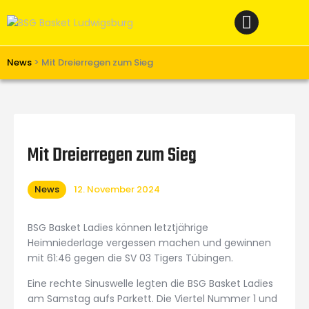
Home
News
Verein
News
>
Mit Dreierregen zum Sieg
Teams W
Teams M
Spielbetrieb
Mit Dreierregen zum Sieg
Unterstützen
News
12. November 2024
Links
BSG Basket Ladies können letztjährige
Heimniederlage vergessen machen und gewinnen
mit 61:46 gegen die SV 03 Tigers Tübingen.
Eine rechte Sinuswelle legten die BSG Basket Ladies
am Samstag aufs Parkett. Die Viertel Nummer 1 und