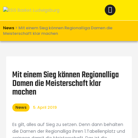
Home
News
Verein
News
>
Mit einem Sieg können Regionalliga Damen die
Meisterschaft klar machen
Teams W
Teams M
Spielbetrieb
Mit einem Sieg können Regionalliga
Unterstützen
Damen die Meisterschaft klar
Links
machen
News
5. April 2019
Es gilt, alles auf Sieg zu setzen. Denn dann behalten
die Damen der Regionalliga ihren 1.Tabellenplatz und
erringen damit die Meisterschaft. Das ist die