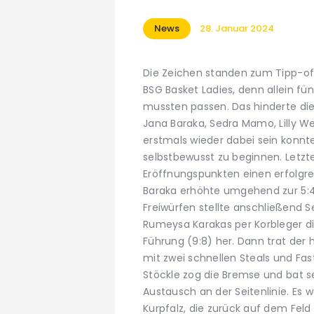
News
28. Januar 2024
Die Zeichen standen zum Tipp-of
BSG Basket Ladies, denn allein f
mussten passen. Das hinderte die
Jana Baraka, Sedra Mamo, Lilly W
erstmals wieder dabei sein konnt
selbstbewusst zu beginnen. Letzte
Eröffnungspunkten einen erfolgr
Baraka erhöhte umgehend zur 5:4 
Freiwürfen stellte anschließend
Rumeysa Karakas per Korbleger di
Führung (9:8) her. Dann trat der
mit zwei schnellen Steals und F
Stöckle zog die Bremse und bat s
Austausch an der Seitenlinie. Es w
Kurpfalz, die zurück auf dem Fel