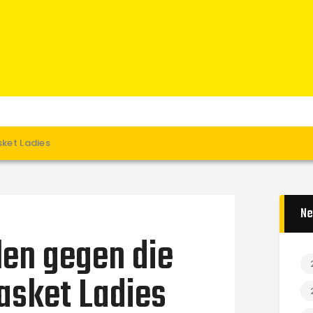
Home
News
Verein
Teams W
Teams M
Spielbetrieb
sket Ladies
Unterstützen
Links
Ne
len gegen die
asket Ladies