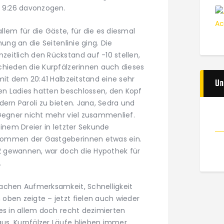
f 9:26 davonzogen.
allem für die Gäste, für die es diesmal
hung an die Seitenlinie ging. Die
eitlich den Rückstand auf -10 stellen,
chieden die Kurpfälzerinnen auch dieses
 mit dem 20:41 Halbzeitstand eine sehr
Un
hen Ladies hatten beschlossen, den Kopf
dern Paroli zu bieten. Jana, Sedra und
 Gegner nicht mehr viel zusammenlief.
einem Dreier in letzter Sekunde
kommen der Gastgeberinnen etwas ein.
12 gewannen, war doch die Hypothek für
.
achen Aufmerksamkeit, Schnelligkeit
oben zeigte – jetzt fielen auch wieder
es in allem doch recht dezimierten
us. Kurpfälzer Läufe blieben immer