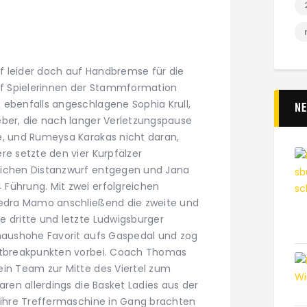
f leider doch auf Handbremse für die
ünf Spielerinnen der Stammformation
 ebenfalls angeschlagene Sophia Krull,
N
eber, die nach langer Verletzungspause
e, und Rumeysa Karakas nicht daran,
re setzte den vier Kurpfälzer
eichen Distanzwurf entgegen und Jana
Führung. Mit zwei erfolgreichen
 Sedra Mamo anschließend die zweite und
e dritte und letzte Ludwigsburger
 haushohe Favorit aufs Gaspedal und zog
astbreakpunkten vorbei. Coach Thomas
ein Team zur Mitte des Viertel zum
aren allerdings die Basket Ladies aus der
d ihre Treffermaschine in Gang brachten