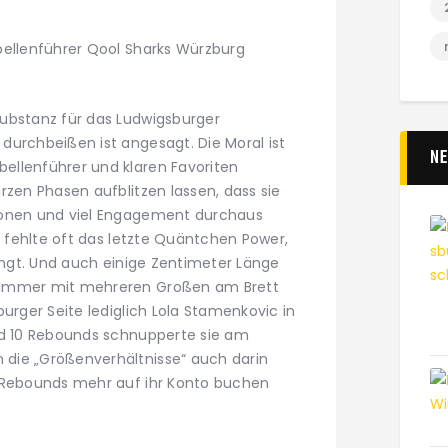
bellenführer Qool Sharks Würzburg
ubstanz für das Ludwigsburger
durchbeißen ist angesagt. Die Moral ist
N
ellenführer und klaren Favoriten
rzen Phasen aufblitzen lassen, dass sie
ionen und viel Engagement durchaus
gs fehlte oft das letzte Quäntchen Power,
ringt. Und auch einige Zentimeter Länge
 immer mit mehreren Großen am Brett
burger Seite lediglich Lola Stamenkovic in
nd 10 Rebounds schnupperte sie am
die „Größenverhältnisse“ auch darin
0 Rebounds mehr auf ihr Konto buchen