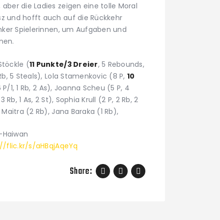
 aber die Ladies zeigen eine tolle Moral
sz und hofft auch auf die Rückkehr
ranker Spielerinnen, um Aufgaben und
nen.
Stöckle (
11 Punkte/3 Dreier
, 5 Rebounds,
 Rb, 5 Steals), Lola Stamenkovic (8 P,
10
(6 P/1, 1 Rb, 2 As), Joanna Scheu (5 P, 4
3 Rb, 1 As, 2 St), Sophia Krull (2 P, 2 Rb, 2
 Maitra (2 Rb), Jana Baraka (1 Rb),
l-Haiwan
://flic.kr/s/aHBqjAqeYq
Share: