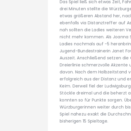
Das Spiel ließ sich etwas Zeit, F
drei Minuten stellte die Würzburg
etwas größeren Abstand her, nac
ebenfalls via Distanztreffer auf As
nah sollten die Ladies weiteren V
nicht mehr kommen. Als Joanna Sc
Ladies nochmals auf -5 heranbri
Jugend-Bundestrainerin Janet Fow
Auszeit. Anschließend setzen die
Dreierlinie schmerzvolle Akzente
davon. Nach dem Halbzeitstand vo
erfolgreich aus der Distanz und e
Keim. Derweil fiel der Ludwigsburge
Stöckle dreimal und die beherzt a
konnten so für Punkte sorgen. Üb
Würzburgerinnen weiter durch bis
Spiel nahezu exakt die Durchschn
bisherigen 15 Spieltage.