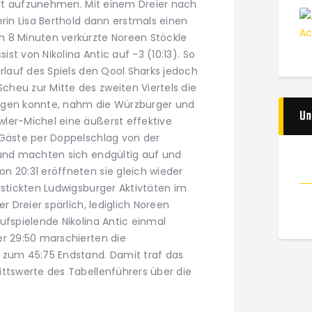
ahrt aufzunehmen. Mit einem Dreier nach
erin Lisa Berthold dann erstmals einen
h 8 Minuten verkürzte Noreen Stöckle
sist von Nikolina Antic auf -3 (10:13). So
erlauf des Spiels den Qool Sharks jedoch
heu zur Mitte des zweiten Viertels die
ngen konnte, nahm die Würzburger und
Un
ler-Michel eine äußerst effektive
 Gäste per Doppelschlag von der
 und machten sich endgültig auf und
n 20:31 eröffneten sie gleich wieder
rstickten Ludwigsburger Aktivtäten im
r Dreier spärlich, lediglich Noreen
ufspielende Nikolina Antic einmal
er 29:50 marschierten die
 zum 45:75 Endstand. Damit traf das
ittswerte des Tabellenführers über die