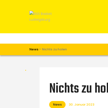
News
>
Nichts zu holen
Nichts zu ho
News
30. Januar 2023