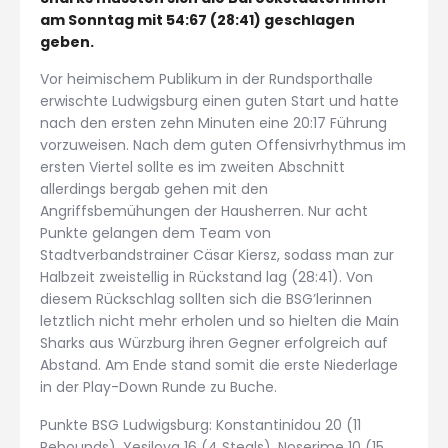
am Sonntag mit 54:67 (28:41) geschlagen
geben.
Vor heimischem Publikum in der Rundsporthalle
erwischte Ludwigsburg einen guten Start und hatte
nach den ersten zehn Minuten eine 20:17 Führung
vorzuweisen. Nach dem guten Offensivrhythmus im
ersten Viertel sollte es im zweiten Abschnitt
allerdings bergab gehen mit den
Angriffsbemühungen der Hausherren. Nur acht
Punkte gelangen dem Team von
Stadtverbandstrainer Cäsar Kiersz, sodass man zur
Halbzeit zweistellig in Rückstand lag (28:41). Von
diesem Rückschlag sollten sich die BSG’lerinnen
letztlich nicht mehr erholen und so hielten die Main
Sharks aus Würzburg ihren Gegner erfolgreich auf
Abstand. Am Ende stand somit die erste Niederlage
in der Play-Down Runde zu Buche.
Punkte BSG Ludwigsburg: Konstantinidou 20 (11
Rebounds), Yesilova 16 (4 Steals), Noserime 10 (15