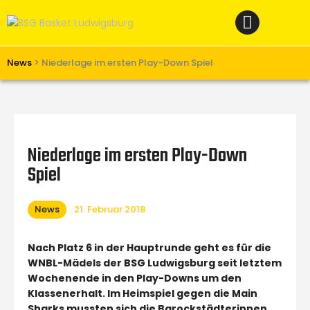
Home
News
Verein
News
>
Niederlage im ersten Play-Down Spiel
Teams W
Teams M
Spielbetrieb
Niederlage im ersten Play-Down
Unterstützen
Spiel
Links
News
21. Februar 2018
Nach Platz 6 in der Hauptrunde geht es für die
WNBL-Mädels der BSG Ludwigsburg seit letztem
Wochenende in den Play-Downs um den
Klassenerhalt. Im Heimspiel gegen die Main
Sharks mussten sich die Barockstädterinnen