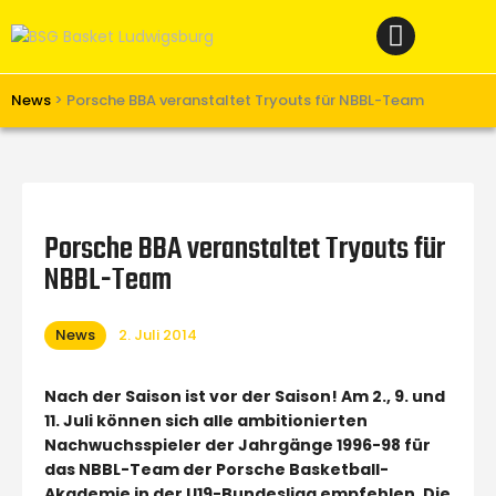
Home
News
Verein
News
>
Porsche BBA veranstaltet Tryouts für NBBL-Team
Teams W
Teams M
Spielbetrieb
Porsche BBA veranstaltet Tryouts für
Unterstützen
NBBL-Team
Links
News
2. Juli 2014
Nach der Saison ist vor der Saison! Am 2., 9. und
11. Juli können sich alle ambitionierten
Nachwuchsspieler der Jahrgänge 1996-98 für
das NBBL-Team der Porsche Basketball-
Akademie in der U19-Bundesliga empfehlen. Die