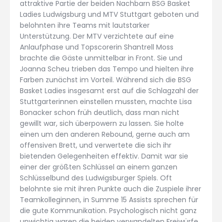
attraktive Partie der beiden Nachbarn BSG Basket
Ladies Ludwigsburg und MTV Stuttgart geboten und
belohnten ihre Teams mit lautstarker
Unterstützung. Der MTV verzichtete auf eine
Anlaufphase und Topscorerin Shantrell Moss
brachte die Gäste unmittelbar in Front. Sie und
Joanna Scheu trieben das Tempo und hielten ihre
Farben zunächst im Vorteil. Während sich die BSG
Basket Ladies insgesamt erst auf die Schlagzahl der
Stuttgarterinnen einstellen mussten, machte Lisa
Bonacker schon früh deutlich, dass man nicht
gewillt war, sich überpowern zu lassen. Sie holte
einen um den anderen Rebound, gerne auch am
offensiven Brett, und verwertete die sich ihr
bietenden Gelegenheiten effektiv. Damit war sie
einer der größten Schlüssel an einem ganzen
Schlüsselbund des Ludwigsburger Spiels. Oft
belohnte sie mit ihren Punkte auch die Zuspiele ihrer
Teamkolleginnen, in Summe 15 Assists sprechen für
die gute Kommunikation. Psychologisch nicht ganz
unwichtig waren die beiden verwandelten Freiwürfe