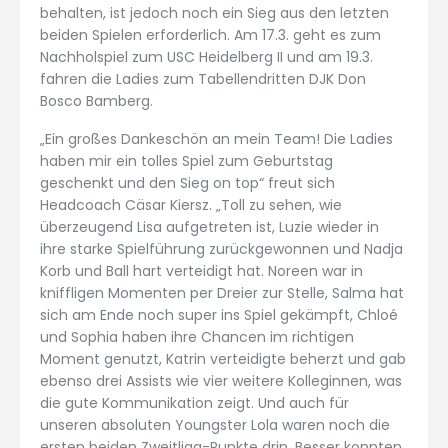
behalten, ist jedoch noch ein Sieg aus den letzten
beiden Spielen erforderlich. Am 17.3. geht es zum
Nachholspiel zum USC Heidelberg II und am 19.3.
fahren die Ladies zum Tabellendritten DJK Don
Bosco Bamberg.
„Ein großes Dankeschön an mein Team! Die Ladies
haben mir ein tolles Spiel zum Geburtstag
geschenkt und den Sieg on top“ freut sich
Headcoach Cäsar Kiersz. „Toll zu sehen, wie
überzeugend Lisa aufgetreten ist, Luzie wieder in
ihre starke Spielführung zurückgewonnen und Nadja
Korb und Ball hart verteidigt hat. Noreen war in
kniffligen Momenten per Dreier zur Stelle, Salma hat
sich am Ende noch super ins Spiel gekämpft, Chloé
und Sophia haben ihre Chancen im richtigen
Moment genutzt, Katrin verteidigte beherzt und gab
ebenso drei Assists wie vier weitere Kolleginnen, was
die gute Kommunikation zeigt. Und auch für
unseren absoluten Youngster Lola waren noch die
ersten beiden Zweitliga-Punkte drin. Besser konnten