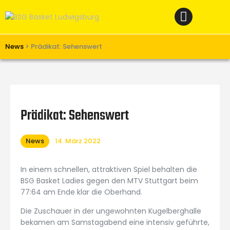
Home
News
Verein
News
>
Prädikat: Sehenswert
Teams W
Teams M
Spielbetrieb
Prädikat: Sehenswert
Unterstützen
News
14. März 2022
Links
In einem schnellen, attraktiven Spiel behalten die
BSG Basket Ladies gegen den MTV Stuttgart beim
77:64 am Ende klar die Oberhand.
Die Zuschauer in der ungewohnten Kugelberghalle
bekamen am Samstagabend eine intensiv geführte,