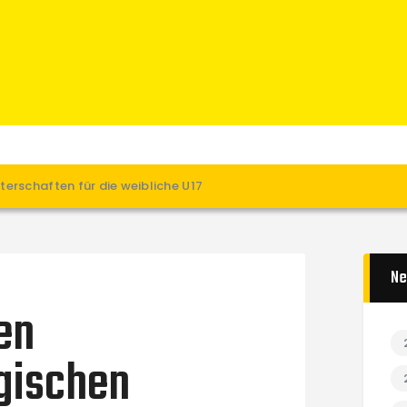
Home
News
Verein
Teams W
Teams M
Spielbetrieb
erschaften für die weibliche U17
Unterstützen
Links
Ne
en
gischen