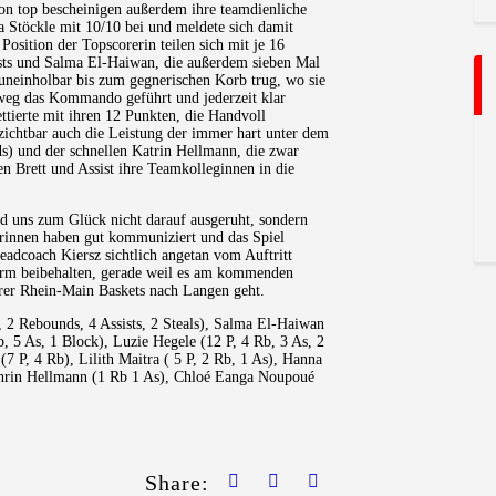
 on top bescheinigen außerdem ihre teamdienliche
a Stöckle mit 10/10 bei und meldete sich damit
osition der Topscorerin teilen sich mit je 16
ists und Salma El-Haiwan, die außerdem sieben Mal
uneinholbar bis zum gegnerischen Korb trug, wo sie
t weg das Kommando geführt und jederzeit klar
ettierte mit ihren 12 Punkten, die Handvoll
rzichtbar auch die Leistung der immer hart unter dem
s) und der schnellen Katrin Hellmann, die zwar
en Brett und Assist ihre Teamkolleginnen in die
nd uns zum Glück nicht darauf ausgeruht, sondern
lerinnen haben gut kommuniziert und das Spiel
Headcoach Kiersz sichtlich angetan vom Auftritt
Form beibehalten, gerade weil es am kommenden
er Rhein-Main Baskets nach Langen geht.
 2 Rebounds, 4 Assists, 2 Steals), Salma El-Haiwan
b, 5 As, 1 Block), Luzie Hegele (12 P, 4 Rb, 3 As, 2
(7 P, 4 Rb), Lilith Maitra ( 5 P, 2 Rb, 1 As), Hanna
athrin Hellmann (1 Rb 1 As), Chloé Eanga Noupoué
Share: