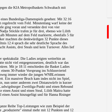
egen die KIA Metropolbaskets Schwabach mit
el eines Bundesliga-Damenspiels gesehen: Mit 32:16
h regelrecht vom Feld. Minutenlang warf keine der
le ging voran und versenkte drei von vier
adja Stöckle trafen je für drei, ebenso wie Lilith
nhalb Minuten auf dem Feld markierte, ebenfalls 5 für
ker machten die denkwürdigen 32 Punkte dieses
tnis 12:4 sprach die sehr deutliche Sprache des
cht Assists, drei Steals und kein Turnover. Alles lief
 spektakulär. Die Ladies zeigten weiterhin an
te nicht viel entgegenzusetzen, deutlich war das
ren. Mit je 18:11 entschieden die Basket Ladies
it einem 30-Punkte Vorsprung ins Schlussviertel
 hinweg immer wieder die jungen WNBLerinnen
ett. Ein massiver Bruch kam indes nicht ins Spiel,
in, nun unter anderem zwei Distanzwürfe in kurzer
en Ludwigsburger Zweitliga-Punkt und einen Rebound
e einen Assist und einen Steal, Lilith Maitra hatte
d einen Assist hinzugefügt und für Hanna Risinger
 ganze Reihe Top-Leistungen wie zum Beispiel der
sie „produzierte“ einmal mehr mit 12 Punkten und 12