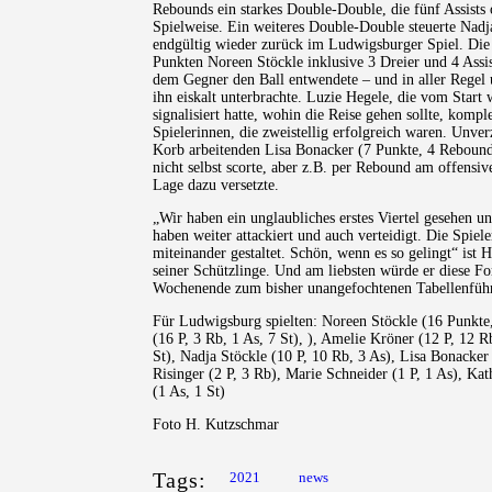
Rebounds ein starkes Double-Double, die fünf Assists
Spielweise. Ein weiteres Double-Double steuerte Nadj
endgültig wieder zurück im Ludwigsburger Spiel. Die P
Punkten Noreen Stöckle inklusive 3 Dreier und 4 Ass
dem Gegner den Ball entwendete – und in aller Regel 
ihn eiskalt unterbrachte. Luzie Hegele, die vom Star
signalisiert hatte, wohin die Reise gehen sollte, kompl
Spielerinnen, die zweistellig erfolgreich waren. Unve
Korb arbeitenden Lisa Bonacker (7 Punkte, 4 Rebound
nicht selbst scorte, aber z.B. per Rebound am offensiv
Lage dazu versetzte.
„Wir haben ein unglaubliches erstes Viertel gesehen u
haben weiter attackiert und auch verteidigt. Die Spie
miteinander gestaltet. Schön, wenn es so gelingt“ ist 
seiner Schützlinge. Und am liebsten würde er diese 
Wochenende zum bisher unangefochtenen Tabellenführ
Für Ludwigsburg spielten: Noreen Stöckle (16 Punkte,
(16 P, 3 Rb, 1 As, 7 St), ), Amelie Kröner (12 P, 12 R
St), Nadja Stöckle (10 P, 10 Rb, 3 As), Lisa Bonacker 
Risinger (2 P, 3 Rb), Marie Schneider (1 P, 1 As), K
(1 As, 1 St)
Foto H. Kutzschmar
Tags:
2021
news