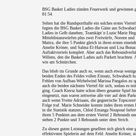
BSG Basket Ladies zünden Feuerwerk und gewinnen g
81:54.
Selten hat die Rundsporthalle ein solches erstes Viert
fegten die BSG Basket Ladies die Gäste aus Schwabac
Ladies in Gelb daneben, Teamkäpt`n Luzie Marie Hege
Mitteldistanzwürfen plus zwei Freiwürfe, Noreen und N
Maitra, die ihre 5 Punkte gleich in ihren ersten einei
Amelie Kröner, und Salma El-Haiwan und Lisa Bonac
Auftaktviertels komplett. Aber auch das Reboundverhäl
Willens, den die Basket Ladies aufs Parkett brachten. A
wie am Schnürchen.
Das blieb im Grunde auch so, wenn auch etwas weniger
beiden Enden des Feldes vollen Einsatz, Schwabach hat
Fehlen von Aufbau-Wirbelwind Marissa Pangalos zu spü
auch die beiden nächsten Viertel für sich, sodass es m
ging. Coach Kiersz hatte schon übers gesamte Spiel
eingesetzt, nun waren zeitweise alle vier auf dem Park
auch wenn Yvette Adriaans, die gegnerische Topscorer
Folge traf. Marie Schneider konnte indes ihren erst
in die Statistik stanzen, Chloé Emanga Noupoué liefert
ihren 5 Punkten aus dem ersten Viertel 2 Rebounds un
stehen 2 Punkte und 3 Rebounds unter dem Strich.
Zu diesen guten Leistungen gesellten sich gleich eine
effektivsten Spielerin auf dem Feld: Amelie Kröner, 