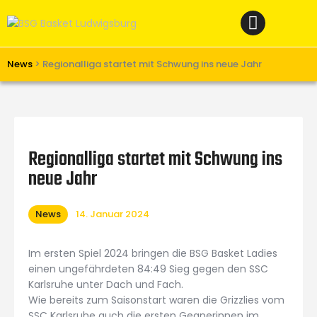
Home
News
Verein
News
>
Regionalliga startet mit Schwung ins neue Jahr
Teams W
Teams M
Spielbetrieb
Regionalliga startet mit Schwung ins
Unterstützen
neue Jahr
Links
News
14. Januar 2024
Im ersten Spiel 2024 bringen die BSG Basket Ladies
einen ungefährdeten 84:49 Sieg gegen den SSC
Karlsruhe unter Dach und Fach.
Wie bereits zum Saisonstart waren die Grizzlies vom
SSC Karlsruhe auch die ersten Gegnerinnen im