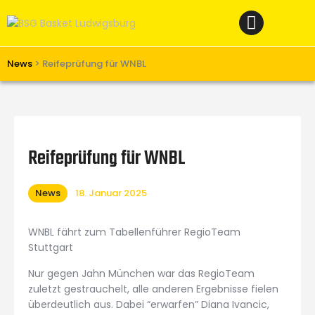
Home
News
Verein
News
>
Reifeprüfung für WNBL
Teams W
Teams M
Spielbetrieb
Reifeprüfung für WNBL
Unterstützen
News
18. Januar 2025
Links
WNBL fährt zum Tabellenführer RegioTeam
Stuttgart
Nur gegen Jahn München war das RegioTeam
zuletzt gestrauchelt, alle anderen Ergebnisse fielen
überdeutlich aus. Dabei “erwarfen” Diana Ivancic,