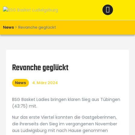
Home
News
Verein
News
>
Revanche geglückt
Teams W
Teams M
Spielbetrieb
Revanche geglückt
Unterstützen
News
4. März 2024
Links
BSG Basket Ladies bringen klaren Sieg aus Tübingen
(43:75) mit.
Nur das erste Viertel konnten die Gastgeberinnen,
die ihrerseits den Sieg im vergangenen November
aus Ludwigsburg mit nach Hause genommen