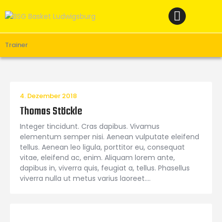
Home
News
Verein
Trainer
Teams W
Teams M
4. Dezember 2018
Spielbetrieb
Thomas Stöckle
Unterstützen
Integer tincidunt. Cras dapibus. Vivamus
Links
elementum semper nisi. Aenean vulputate eleifend
tellus. Aenean leo ligula, porttitor eu, consequat
vitae, eleifend ac, enim. Aliquam lorem ante,
dapibus in, viverra quis, feugiat a, tellus. Phasellus
viverra nulla ut metus varius laoreet.…