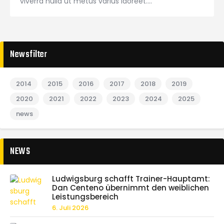
viverra nulla ut metus varius laoreet.…
Newsfilter
2014
2015
2016
2017
2018
2019
2020
2021
2022
2023
2024
2025
news
NEWS
Ludwigsburg schafft Trainer-Hauptamt:
Dan Centeno übernimmt den weiblichen
Leistungsbereich
6. Juli 2026