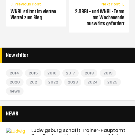
Previous Post
Next Post
WNBL stürmt im vierten
2.DBBL- und WNBL-Team
Viertel zum Sieg
am Wochenende
auswärts gefordert
Newsfilter
2014
2015
2016
2017
2018
2019
2020
2021
2022
2023
2024
2025
news
NEWS
Ludwigsburg schafft Trainer-Hauptamt: