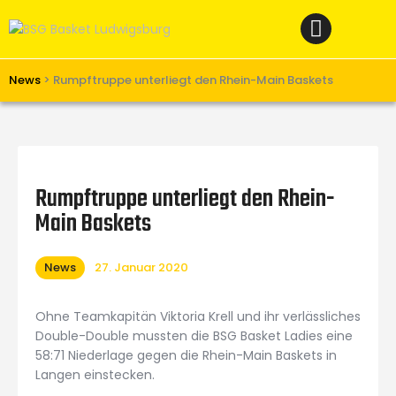
Home
News
Verein
News
>
Rumpftruppe unterliegt den Rhein-Main Baskets
Teams W
Teams M
Spielbetrieb
Rumpftruppe unterliegt den Rhein-
Unterstützen
Main Baskets
Links
News
27. Januar 2020
Ohne Teamkapitän Viktoria Krell und ihr verlässliches
Double-Double mussten die BSG Basket Ladies eine
58:71 Niederlage gegen die Rhein-Main Baskets in
Langen einstecken.